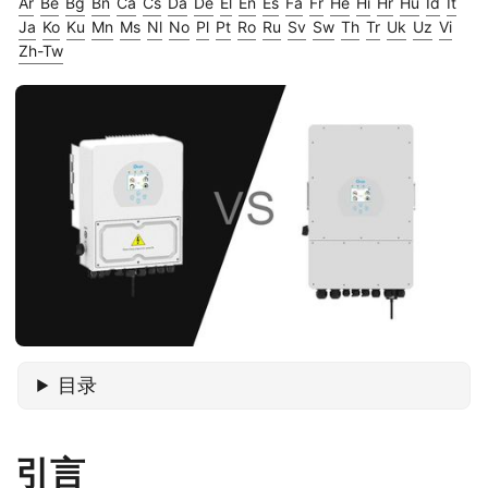
Ar
Be
Bg
Bn
Ca
Cs
Da
De
El
En
Es
Fa
Fr
He
Hi
Hr
Hu
Id
It
Ja
Ko
Ku
Mn
Ms
Nl
No
Pl
Pt
Ro
Ru
Sv
Sw
Th
Tr
Uk
Uz
Vi
Zh-Tw
目录
引言