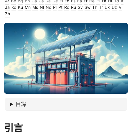
Ar
Be
Bg
Bn
Ca
Cs
Da
De
El
En
Es
Fa
Fr
He
Hi
Hr
Hu
Id
It
Ja
Ko
Ku
Mn
Ms
Nl
No
Pl
Pt
Ro
Ru
Sv
Sw
Th
Tr
Uk
Uz
Vi
Zh
目錄
引言