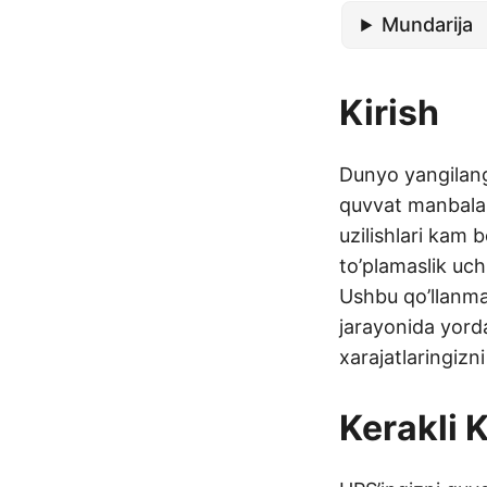
Mundarija
Kirish
Dunyo yangilanga
quvvat manbalari
uzilishlari kam
to’plamaslik uch
Ushbu qo’llanma 
jarayonida yord
xarajatlaringizn
Kerakli 