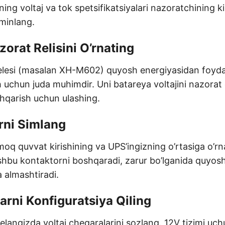
ning voltaj va tok spetsifikatsiyalari nazoratchining ki
’minlang.
zorat Relisini O’rnating
relesi (masalan XH-M602) quyosh energiyasidan foyda
h uchun juda muhimdir. Uni batareya voltajini nazorat 
hqarish uchun ulashing.
rni Simlang
oq quvvat kirishining va UPS’ingizning o’rtasiga o’rna
ushbu kontaktorni boshqaradi, zarur bo’lganida quyos
a almashtiradi.
arni Konfiguratsiya Qiling
elangizda voltaj chegaralarini sozlang. 12V tizimi uch