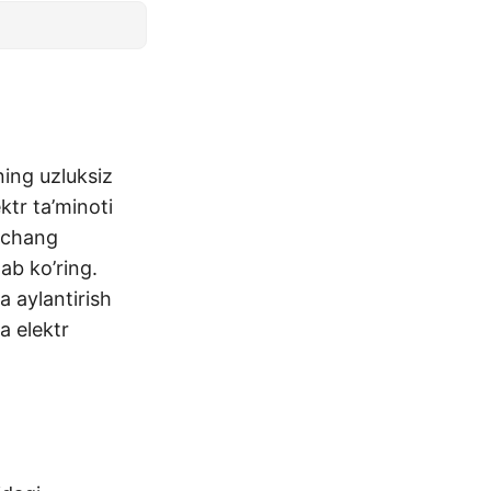
ning uzluksiz
ktr ta’minoti
i chang
ab ko’ring.
a aylantirish
a elektr