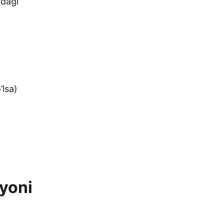
idagi
’lsa)
yoni