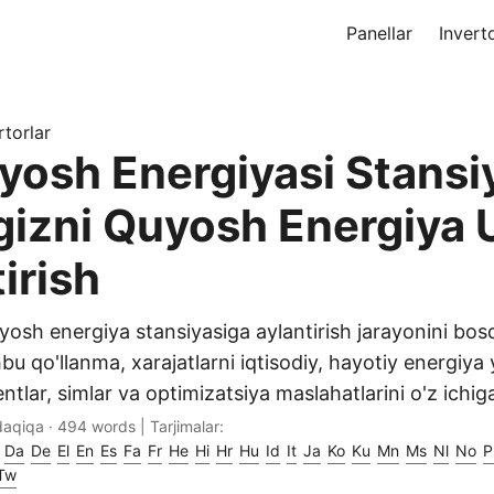
Panellar
Invert
rtorlar
yosh Energiyasi Stansiy
gizni Quyosh Energiya
irish
yosh energiya stansiyasiga aylantirish jarayonini b
bu qo'llanma, xarajatlarni iqtisodiy, hayotiy energiy
tlar, simlar va optimizatsiya maslahatlarini o'z ichiga
daqiqa · 494 words | Tarjimalar:
Da
De
El
En
Es
Fa
Fr
He
Hi
Hr
Hu
Id
It
Ja
Ko
Ku
Mn
Ms
Nl
No
P
Tw