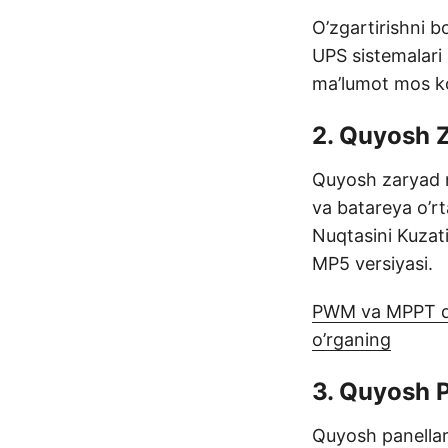
O’zgartirishni b
UPS sistemalari 
ma’lumot mos k
2. Quyosh Z
Quyosh zaryad n
va batareya o’rt
Nuqtasini Kuzati
MP5 versiyasi.
PWM va MPPT quy
o’rganing
3. Quyosh P
Quyosh panellari