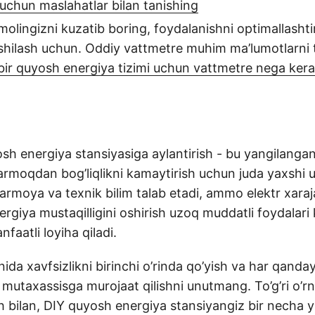
 uchun maslahatlar bilan tanishing
molingizni kuzatib boring, foydalanishni optimallashti
xshilash uchun. Oddiy vattmetre muhim ma’lumotlarni 
bir quyosh energiya tizimi uchun vattmetre nega kerakl
sh energiya stansiyasiga aylantirish - bu yangilanga
tarmoqdan bog’liqlikni kamaytirish uchun juda yaxshi u
sarmoya va texnik bilim talab etadi, ammo elektr xaraj
rgiya mustaqilligini oshirish uzoq muddatli foydalari 
faatli loyiha qiladi.
nida xavfsizlikni birinchi o’rinda qo’yish va har qan
, mutaxassisga murojaat qilishni unutmang. To’g’ri o’rn
h bilan, DIY quyosh energiya stansiyangiz bir necha 