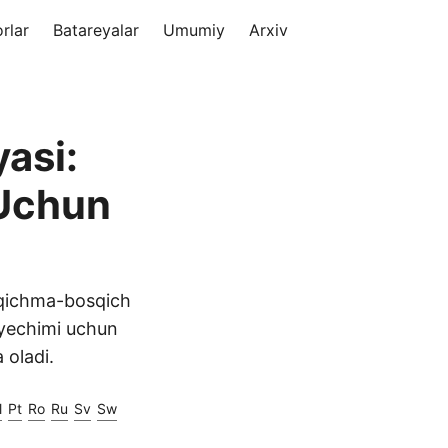
orlar
Batareyalar
Umumiy
Arxiv
asi:
 Uchun
osqichma-bosqich
a yechimi uchun
 oladi.
l
Pt
Ro
Ru
Sv
Sw