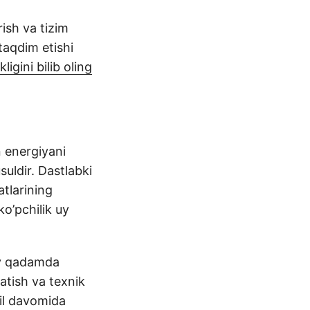
rish va tizim
taqdim etishi
igini bilib oling
n energiyani
suldir. Dastlabki
atlarining
ko’pchilik uy
day qadamda
atish va texnik
yil davomida