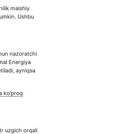
ilik maishiy
 mumkin. Ushbu
chun nazoratchi
imal Energiya
tiladi, ayniqsa
a ko’proq
tr uzgich orqali