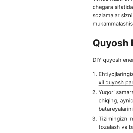
chegara sifatid
sozlamalar sizn
mukammalashis
Quyosh E
DIY quyosh ener
Ehtiyojlaringi
xil quyosh pa
Yuqori samara
chiqing, ayni
batareyalarin
Tizimingizni 
tozalash va ba