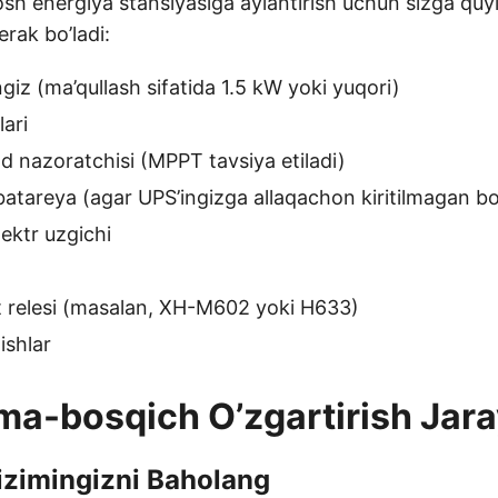
osh energiya stansiyasiga aylantirish uchun sizga quy
rak bo’ladi:
giz (ma’qullash sifatida 1.5 kW yoki yuqori)
ari
 nazoratchisi (MPPT tavsiya etiladi)
 batareya (agar UPS’ingizga allaqachon kiritilmagan bo
lektr uzgichi
t relesi (masalan, XH-M602 yoki H633)
ishlar
a-bosqich O’zgartirish Jara
izimingizni Baholang