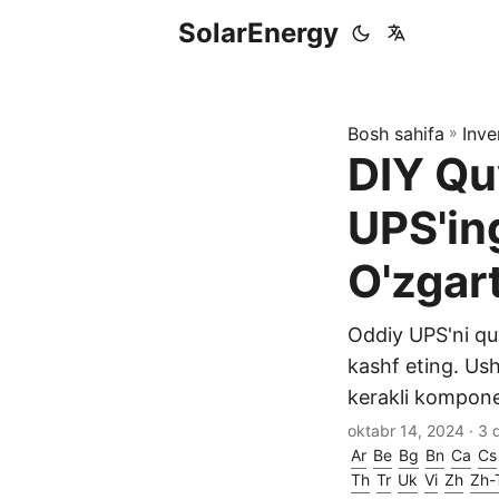
SolarEnergy
Bosh sahifa
»
Inve
DIY Qu
UPS'in
O'zgart
Oddiy UPS'ni qu
kashf eting. Ush
kerakli komponen
oktabr 14, 2024
· 3 
Ar
Be
Bg
Bn
Ca
Cs
Th
Tr
Uk
Vi
Zh
Zh-