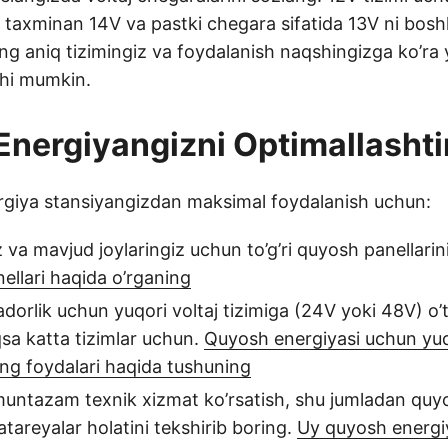
a taxminan 14V va pastki chegara sifatida 13V ni bos
ing aniq tizimingiz va foydalanish naqshingizga ko’ra
hi mumkin.
nergiyangizni Optimallashti
giya stansiyangizdan maksimal foydalanish uchun:
z va mavjud joylaringiz uchun to’g’ri quyosh panellarin
nellari haqida o’rganing
dorlik uchun yuqori voltaj tizimiga (24V yoki 48V) o’ti
qsa katta tizimlar uchun.
Quyosh energiyasi uchun yuqo
ing foydalari haqida tushuning
muntazam texnik xizmat ko’rsatish, shu jumladan quyo
tareyalar holatini tekshirib boring.
Uy quyosh energiy