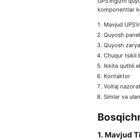
UPS’ingizni quy
komponentlar ke
Mavjud UPS’in
Quyosh panell
Quyosh zaryad
Chuqur tsikli
Ikkita qutbli e
Kontaktor
Voltaj nazora
Simlar va ulan
Bosqichm
1. Mavjud T