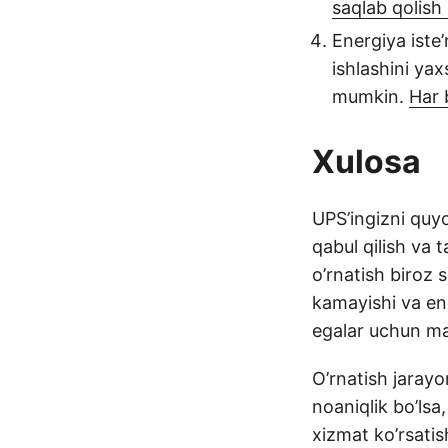
saqlab qolish
Energiya iste’
ishlashini ya
mumkin.
Har 
Xulosa
UPS’ingizni quyo
qabul qilish va 
o’rnatish biroz 
kamayishi va ene
egalar uchun man
O’rnatish jarayo
noaniqlik bo’lsa
xizmat ko’rsatis