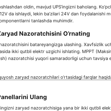
oshlashdan oldin, mavjud UPS’ingizni baholang. Ko’pch
12V da ishlaydi, lekin ba’zilari 24V dan foydalanishi
omponentlarni tanlashda muhimdir.
aryad Nazoratchisini O’rnating
azoratchisini batareyangizga ulashing. Xavfsizlik u
asida ikki qutbli elektr uzgichi ishlating. MPPT (Maks
sh) nazoratchisi yuqori samaradorligi uchun tavsiya e
osh zaryad nazoratchilari o’rtasidagi farqlar haqid
anellarini Ulang
ngizni zaryad nazoratchisiga yana bir ikki qutbli elek