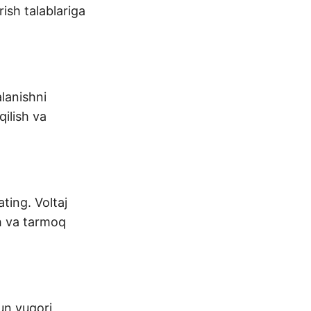
rish talablariga
lanishni
qilish va
ting. Voltaj
h va tarmoq
un yuqori