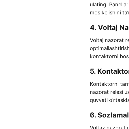
ulating. Panellar
mos kelishini ta
4. Voltaj Na
Voltaj nazorat 
optimallashtiris
kontaktorni bos
5. Kontakto
Kontaktorni tarm
nazorat relesi 
quvvati o’rtasid
6. Sozlamal
Voltaz nazorat r