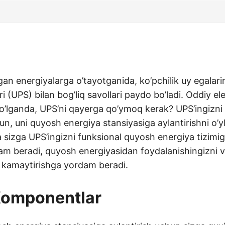
n energiyalarga o’tayotganida, ko’pchilik uy egalari
 (UPS) bilan bog’liq savollari paydo bo’ladi. Oddiy ele
 bo’lganda, UPS’ni qayerga qo’ymoq kerak? UPS’ingizn
un, uni quyosh energiya stansiyasiga aylantirishni o’yl
sizga UPS’ingizni funksional quyosh energiya tizimig
am beradi, quyosh energiyasidan foydalanishingizni v
i kamaytirishga yordam beradi.
Komponentlar