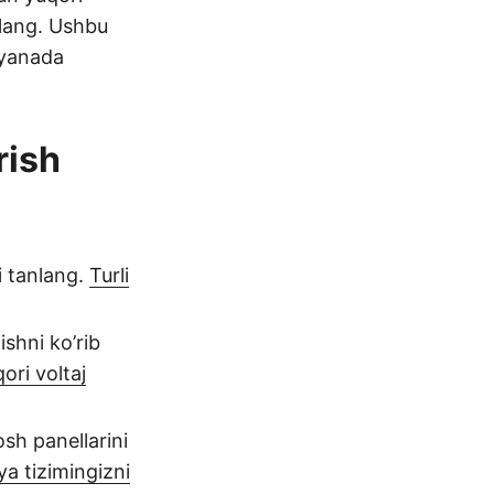
hlang. Ushbu
 yanada
rish
i tanlang.
Turli
shni ko’rib
ri voltaj
sh panellarini
a tizimingizni