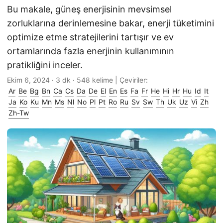
Bu makale, güneş enerjisinin mevsimsel
zorluklarına derinlemesine bakar, enerji tüketimini
optimize etme stratejilerini tartışır ve ev
ortamlarında fazla enerjinin kullanımının
pratikliğini inceler.
Ekim 6, 2024
· 3 dk · 548 kelime | Çeviriler:
Ar
Be
Bg
Bn
Ca
Cs
Da
De
El
En
Es
Fa
Fr
He
Hi
Hr
Hu
Id
It
Ja
Ko
Ku
Mn
Ms
Nl
No
Pl
Pt
Ro
Ru
Sv
Sw
Th
Uk
Uz
Vi
Zh
Zh-Tw