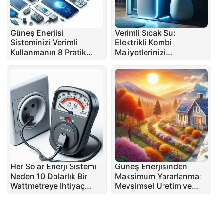
Güneş Enerjisi
Verimli Sıcak Su:
Sisteminizi Verimli
Elektrikli Kombi
Kullanmanın 8 Pratik
Maliyetlerinizi
Yolu: Enerji
Düşürmenin 4 Yolu
Tasarrufunun Ötesinde
Her Solar Enerji Sistemi
Güneş Enerjisinden
Neden 10 Dolarlık Bir
Maksimum Yararlanma:
Wattmetreye İhtiyaç
Mevsimsel Üretim ve
Duyar: Para Tasarrufu
Tüketim Dengesi
Sağlayın ve Verimliliği
Optimize Edin