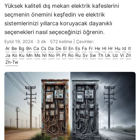
Yüksek kaliteli dış mekan elektrik kafeslerini
seçmenin önemini keşfedin ve elektrik
sistemlerinizi yıllarca koruyacak dayanıklı
seçenekleri nasıl seçeceğinizi öğrenin.
Eylül 19, 2024
· 3 dk · 572 kelime | Çeviriler:
Ar
Be
Bg
Bn
Ca
Cs
Da
De
El
En
Es
Fa
Fr
He
Hi
Hr
Hu
Id
It
Ja
Ko
Ku
Mn
Ms
Nl
No
Pl
Pt
Ro
Ru
Sv
Sw
Th
Uk
Uz
Vi
Zh
Zh-Tw