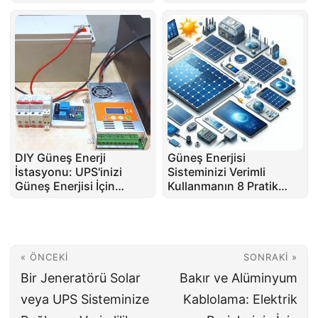
Renk Kodlamasının
İyi?
Önemi
DIY Güneş Enerji
Güneş Enerjisi
İstasyonu: UPS'inizi
Sisteminizi Verimli
Güneş Enerjisi İçin
Kullanmanın 8 Pratik
Dönüştürmek
Yolu: Enerji
Tasarrufunun Ötesinde
« ÖNCEKI
SONRAKI »
Bir Jeneratörü Solar
Bakır ve Alüminyum
veya UPS Sisteminize
Kablolama: Elektrik