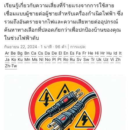
เรียนรู้เกี่ยวกับความเสี่ยงที่ร้ายแรงจากการใช้สาย
เชื่อมแบบผู้ชายต่อผู้ชายสำหรับเครื่องกำเนิดไฟฟ้า ซึ่ง
รวมถึงอันตรายจากไฟและความเสียหายต่ออุปกรณ์
ค้นหาทางเลือกที่ปลอดภัยกว่าเพื่อปกป้องบ้านของคุณ
ในช่วงไฟฟ้าดับ
กันยายน 22, 2024
· 1 นาที · 96 คำ | การแปล:
Ar
Be
Bg
Bn
Ca
Cs
Da
De
El
En
Es
Fa
Fr
He
Hi
Hr
Hu
Id
It
Ja
Ko
Ku
Mn
Ms
Nl
No
Pl
Pt
Ro
Ru
Sv
Sw
Tr
Uk
Uz
Vi
Zh
Zh-Tw