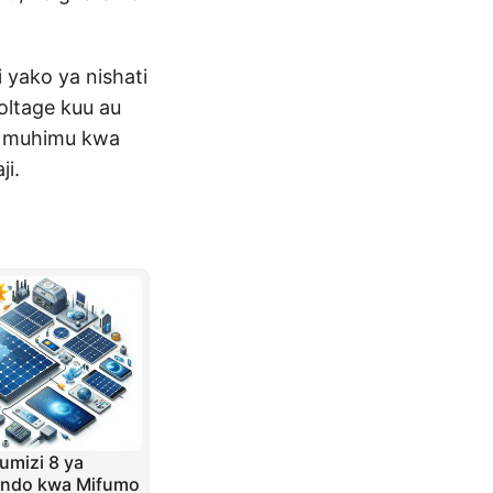
 yako ya nishati
oltage kuu au
ni muhimu kwa
ji.
umizi 8 ya
endo kwa Mifumo