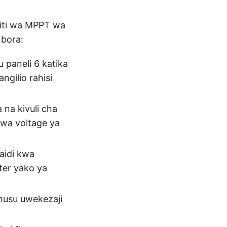
biti wa MPPT wa
 bora:
 paneli 6 katika
ngilio rahisi
na kivuli cha
wa voltage ya
aidi kwa
ter yako ya
uhusu uwekezaji