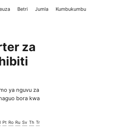
euza
Betri
Jumla
Kumbukumbu
ter za
ibiti
umo ya nguvu za
 chaguo bora kwa
l
Pt
Ro
Ru
Sv
Th
Tr