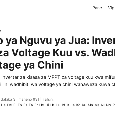
Pane
Vig
a
 ya Nguvu ya Jua: Inver
a Voltage Kuu vs. Wadh
tage ya Chini
 inverter za kisasa za MPPT za voltage kuu kwa mif
 ni lini wadhibiti wa voltage ya chini wanaweza kuwa
 dakika 3 · maneno 631 | Tafsiri:
Da
De
El
En
Es
Fa
Fr
He
Hi
Hr
Hu
Id
It
Ja
Ko
Ku
Mn
Ms
Nl
No
P