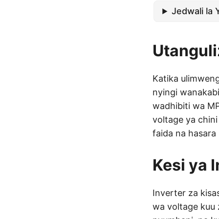
Jedwali la 
Utanguli
Katika ulimwen
nyingi wanakabi
wadhibiti wa M
voltage ya chini
faida na hasara
Kesi ya 
Inverter za ki
wa voltage kuu 