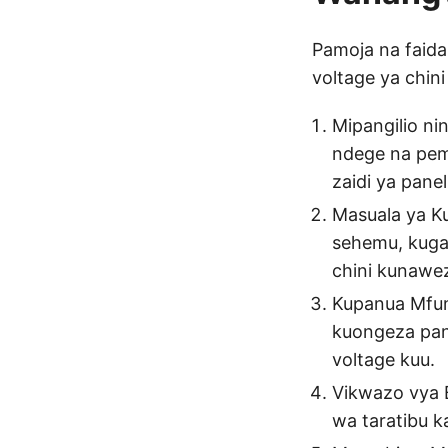
Pamoja na faida
voltage ya chin
Mipangilio ni
ndege na pemb
zaidi ya panel
Masuala ya Ku
sehemu, kuga
chini kunawe
Kupanua Mfum
kuongeza pan
voltage kuu.
Vikwazo vya B
wa taratibu 