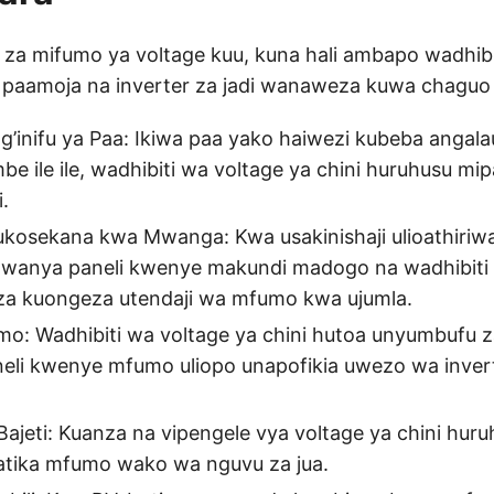
 za mifumo ya voltage kuu, kuna hali ambapo wadhi
i paamoja na inverter za jadi wanaweza kuwa chaguo
ng’inifu ya Paa: Ikiwa paa yako haiwezi kubeba angalau
e ile ile, wadhibiti wa voltage ya chini huruhusu mipa
i.
kosekana kwa Mwanga: Kwa usakinishaji ulioathiriwa 
wanya paneli kwenye makundi madogo na wadhibiti 
za kuongeza utendaji wa mfumo kwa ujumla.
o: Wadhibiti wa voltage ya chini hutoa unyumbufu z
eli kwenye mfumo uliopo unapofikia uwezo wa inver
ajeti: Kuanza na vipengele vya voltage ya chini hur
katika mfumo wako wa nguvu za jua.