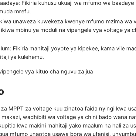
aadaye: Fikiria kuhusu ukuaji wa mfumo wa baadaye 
 muda mrefu.
 ikiwa unaweza kuwekeza kwenye mfumo mzima wa v
ikiwa mbinu ya moduli na vipengele vya voltage ya chi
um: Fikiria mahitaji yoyote ya kipekee, kama vile m
itaji ya kulehemu.
vipengele vya kituo cha nguvu za jua
o
 za MPPT za voltage kuu zinatoa faida nyingi kwa usa
 makazi, wadhibiti wa voltage ya chini bado wana naf
 kupitia kwa makini mahitaji yako maalum na hali za usa
ua mfumo unaotoa usawa bora wa ufanisi, unyumbu