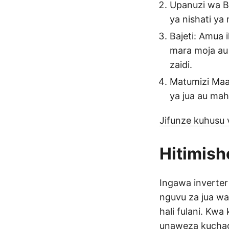
Upanuzi wa B
ya nishati ya
Bajeti: Amua
mara moja au 
zaidi.
Matumizi Maal
ya jua au mah
Jifunze kuhusu 
Hitimish
Ingawa inverter
nguvu za jua wa
hali fulani. Kwa
unaweza kuchag