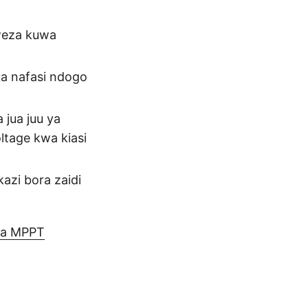
aweza kuwa
ua nafasi ndogo
 jua juu ya
oltage kwa kiasi
azi bora zaidi
 wa MPPT