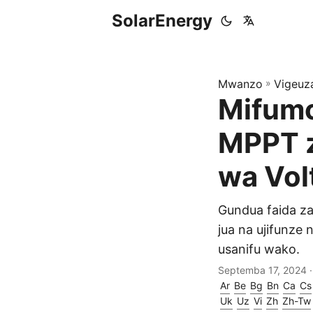
SolarEnergy
Mwanzo
»
Vigeuz
Mifumo
MPPT z
wa Vol
Gundua faida za
jua na ujifunze
usanifu wako.
Septemba 17, 2024
·
Ar
Be
Bg
Bn
Ca
Cs
Uk
Uz
Vi
Zh
Zh-Tw