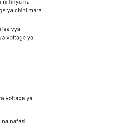
 ni finyu na
ge ya chini mara
ifaa vya
wa voltage ya
a voltage ya
, na nafasi