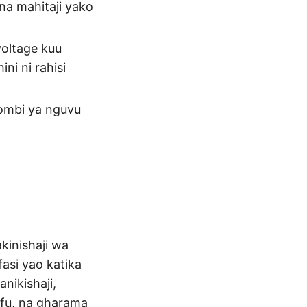
na mahitaji yako
oltage kuu
ni ni rahisi
aombi ya nguvu
kinishaji wa
asi yao katika
nikishaji,
fu, na gharama