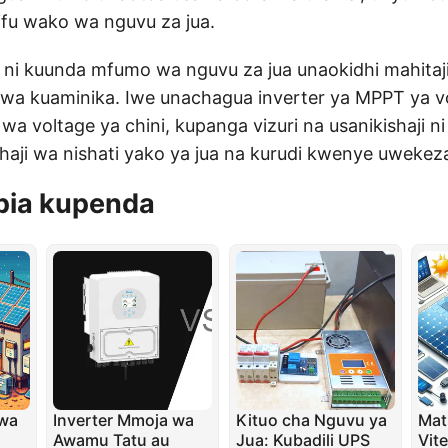
fu wako wa nguvu za jua.
ni kuunda mfumo wa nguvu za jua unaokidhi mahitaji
kwa kuaminika. Iwe unachagua inverter ya MPPT ya v
 wa voltage ya chini, kupanga vizuri na usanikishaji 
haji wa nishati yako ya jua na kurudi kwenye uwekeza
pia kupenda
kwa
Inverter Mmoja wa
Kituo cha Nguvu ya
Mat
Awamu Tatu au
Jua: Kubadili UPS
Vit