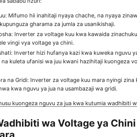
a sababu nzuri:
u: Mifumo hii inahitaji nyaya chache, na nyaya zin
upunguza gharama za jumla za usanikishaji.
osha: Inverter za voltage kuu kwa kawaida zinachuk
le vingi vya voltage ya chini.
shati: Inverter hizi hufanya kazi kwa kuweka nguvu ya
, na kuleta ufanisi wa juu kwani hazihitaji kuongeza v
 na Gridi: Inverter za voltage kuu mara nyingi zina k
hwa kwa nguvu ya jua na usambazaji wa gridi.
uhusu kuongeza nguvu za jua kwa kutumia wadhibiti
adhibiti wa Voltage ya Chini
ara