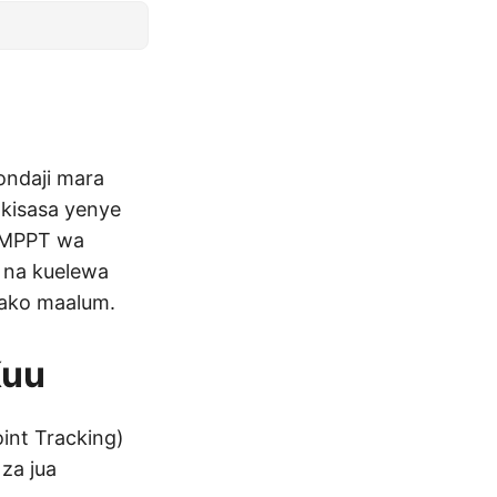
ondaji mara
 kisasa yenye
a MPPT wa
, na kuelewa
yako maalum.
Kuu
int Tracking)
za jua