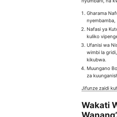
nyumbani, na kw
Gharama Nafu
nyembamba, k
Nafasi ya Kut
kuliko vipenge
Ufanisi wa Ni
wimbi la gridi
kikubwa.
Muungano Bora
za kuunganis
Jifunze zaidi k
Wakati W
Wanang’