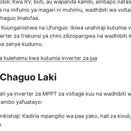
ili: Kwa RV, boti, au wapanda kambi, ambapo nafasi
 na mifumo ya magari ni muhimu, wadhibiti wa volta
haguo linalofaa.
 Kuunganishwa na Ufunguo: Ikiwa unahitaji kutumia v
erter za frekunsi ya chini zilizopangwa na wadhibiti 
 na zenye kudumu.
a kulehemu kwa kutumia inverter za jua
 Chaguo Laki
i ya inverter za MPPT za voltage kuu na wadhibiti w
 mambo yafuatayo:
ikishaji: Kadiria mpangilio wa paa yako, hali za kivuli
.