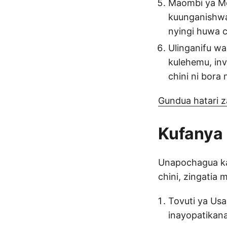
Maombi ya Mob
kuunganishwa
nyingi huwa c
Ulinganifu wa
kulehemu, inv
chini ni bora
Gundua hatari z
Kufanya
Unapochagua kat
chini, zingatia
Tovuti ya Usan
inayopatikana