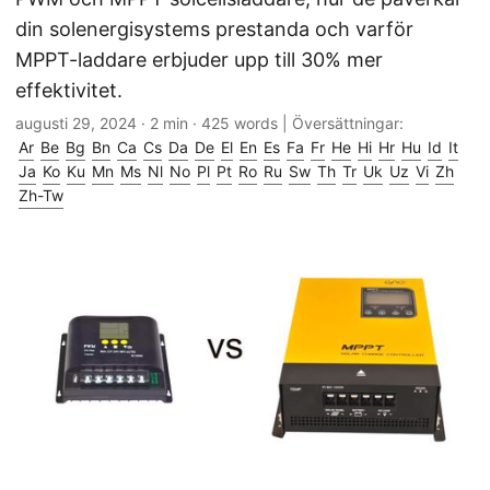
din solenergisystems prestanda och varför
MPPT-laddare erbjuder upp till 30% mer
effektivitet.
augusti 29, 2024
· 2 min · 425 words | Översättningar:
Ar
Be
Bg
Bn
Ca
Cs
Da
De
El
En
Es
Fa
Fr
He
Hi
Hr
Hu
Id
It
Ja
Ko
Ku
Mn
Ms
Nl
No
Pl
Pt
Ro
Ru
Sw
Th
Tr
Uk
Uz
Vi
Zh
Zh-Tw