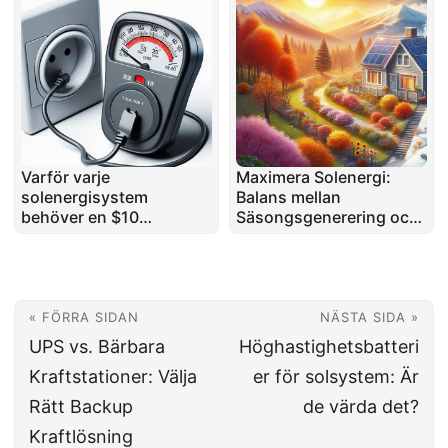
Varför varje
Maximera Solenergi:
solenergisystem
Balans mellan
behöver en $10
Säsongsgenerering och
wattmeter: Spara pengar
Förbrukning
och optimera
effektiviteten
« FÖRRA SIDAN
NÄSTA SIDA »
UPS vs. Bärbara
Höghastighetsbatteri
Kraftstationer: Välja
er för solsystem: Är
Rätt Backup
de värda det?
Kraftlösning