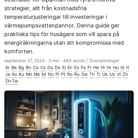
strategier, allt från kostnadsfria
temperaturjusteringar till investeringar i
värmepumpsvattenpannor. Denna guide ger
praktiska tips för husägare som vill spara på
energiräkningarna utan att kompromissa med
komforten.
september 27, 2024
· 3 min · 489 words | Översättningar:
Ar
Be
Bg
Bn
Ca
Cs
Da
De
El
En
Es
Fa
Fr
He
Hi
Hr
Hu
Id
It
Ja
Ko
Ku
Mn
Ms
Nl
No
Pl
Pt
Ro
Ru
Sw
Th
Tr
Uk
Uz
Vi
Zh
Zh-Tw