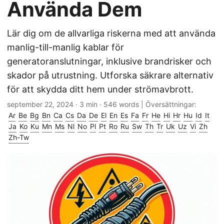
Använda Dem
Lär dig om de allvarliga riskerna med att använda
manlig-till-manlig kablar för
generatoranslutningar, inklusive brandrisker och
skador på utrustning. Utforska säkrare alternativ
för att skydda ditt hem under strömavbrott.
september 22, 2024
· 3 min · 546 words | Översättningar:
Ar
Be
Bg
Bn
Ca
Cs
Da
De
El
En
Es
Fa
Fr
He
Hi
Hr
Hu
Id
It
Ja
Ko
Ku
Mn
Ms
Nl
No
Pl
Pt
Ro
Ru
Sw
Th
Tr
Uk
Uz
Vi
Zh
Zh-Tw