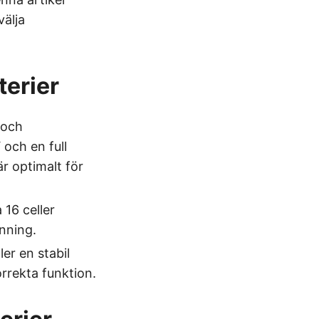
välja
terier
 och
 och en full
r optimalt för
 16 celler
änning.
er en stabil
orrekta funktion.