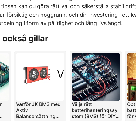
tipsen kan du göra rätt val och säkerställa stabil drift
r försiktig och noggrann, och din investering i ett kv
delning i form av pålitlighet och lång livslängd.
också gillar
en
Varför JK BMS med
Välja rätt
Opt
-
Aktiv
batterihanteringssy
batt
Balansersättning
stem (BMS) för DIY
för 
Ersätter DALY på
LiFePO4-
säk
alis
Marknaden
batteripaket