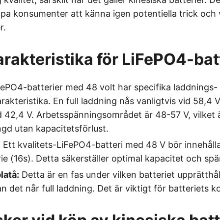
hjälpa konsumenter att känna igen potentiella trick och 
r.
rakteristika för LiFePO4-bat
ePO4-batterier med 48 volt har specifika laddnings-
akteristika. En full laddning nås vanligtvis vid 58,4 V
d 42,4 V. Arbetsspänningsområdet är 48-57 V, vilket ä
ngd utan kapacitetsförlust.
:
Ett kvalitets-LiFePO4-batteri med 48 V bör innehålla
rie (16s). Detta säkerställer optimal kapacitet och sp
latå:
Detta är en fas under vilken batteriet upprätthåll
 det når full laddning. Det är viktigt för batteriets k