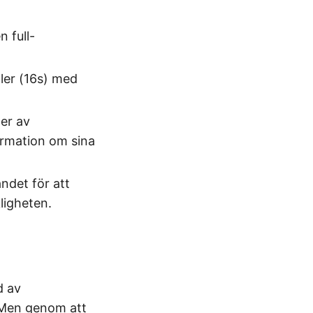
n full-
ller (16s) med
er av
nformation om sina
andet för att
ligheten.
d av
 Men genom att