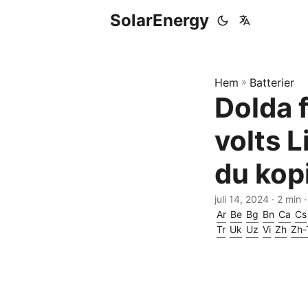
SolarEnergy
Hem
»
Batterier
Dolda f
volts 
du kopi
juli 14, 2024
· 2 min 
Ar
Be
Bg
Bn
Ca
Cs
Tr
Uk
Uz
Vi
Zh
Zh-