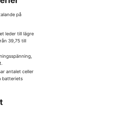
erier
talande på
t leder till lägre
ån 39,75 till
ddningsspänning,
t.
 antalet celler
 batteriets
t