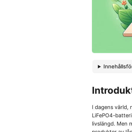
Innehållsf
Introduk
I dagens värld, 
LiFePO4-batterie
livslängd. Men 
produkter av låg 