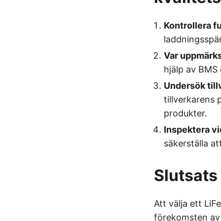
Kontrollera f
laddningsspän
Var uppmärksa
hjälp av BMS 
Undersök till
tillverkarens 
produkter.
Inspektera v
säkerställa a
Slutsats
Att välja ett L
förekomsten av 