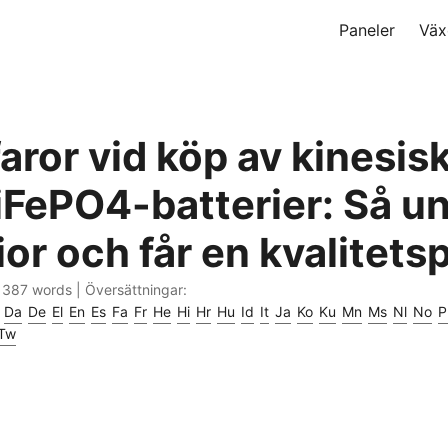
Paneler
Väx
aror vid köp av kinesis
LiFePO4-batterier: Så u
or och får en kvalitets
· 387 words | Översättningar:
Da
De
El
En
Es
Fa
Fr
He
Hi
Hr
Hu
Id
It
Ja
Ko
Ku
Mn
Ms
Nl
No
P
Tw