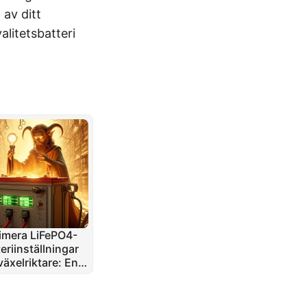
 av ditt
alitetsbatteri
imera LiFePO4-
eriinställningar
växelriktare: En
er strategi