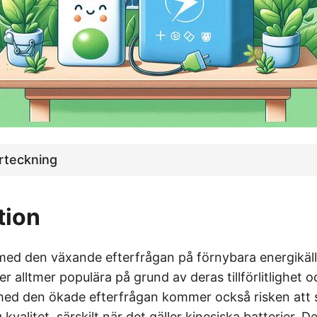
örteckning
tion
med den växande efterfrågan på förnybara energikällo
r alltmer populära på grund av deras tillförlitlighet 
med den ökade efterfrågan kommer också risken att 
kvalitet, särskilt när det gäller kinesiska batterier. D