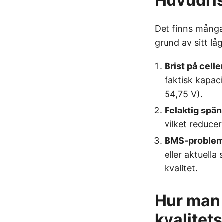
Huvudris
Det finns många
grund av sitt l
Brist på celle
faktisk kapac
54,75 V).
Felaktig spän
vilket reduce
BMS-problem
eller aktuella
kvalitet.
Hur man 
kvalitets