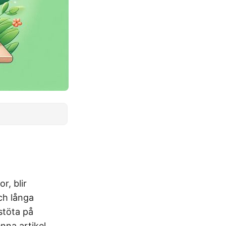
r, blir
och långa
stöta på
enna artikel