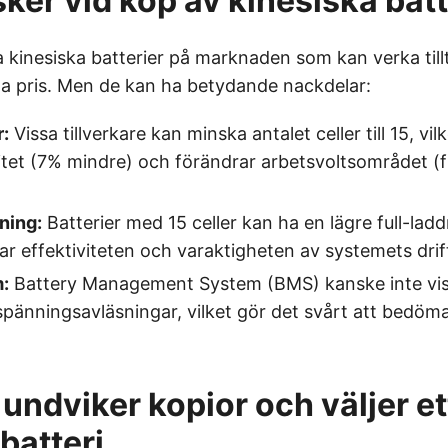
ker vid köp av kinesiska batt
 kinesiska batterier på marknaden som kan verka till
åga pris. Men de kan ha betydande nackdelar:
r:
Vissa tillverkare kan minska antalet celler till 15, vilke
itet (7% mindre) och förändrar arbetsvoltsområdet (fr
ning:
Batterier med 15 celler kan ha en lägre full-la
rar effektiviteten och varaktigheten av systemets drif
:
Battery Management System (BMS) kanske inte visar
 spänningsavläsningar, vilket gör det svårt att bedöma
undviker kopior och väljer et
batteri