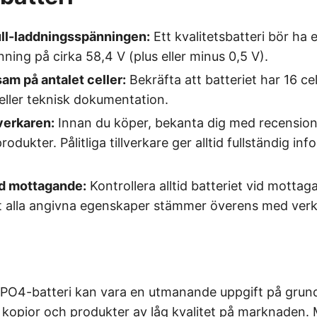
ull-laddningsspänningen:
Ett kvalitetsbatteri bör ha e
ning på cirka 58,4 V (plus eller minus 0,5 V).
m på antalet celler:
Bekräfta att batteriet har 16 ce
eller teknisk dokumentation.
verkaren:
Innan du köper, bekanta dig med recension
produkter. Pålitliga tillverkare ger alltid fullständig i
id mottagande:
Kontrollera alltid batteriet vid mottag
tt alla angivna egenskaper stämmer överens med verk
iFePO4-batteri kan vara en utmanande uppgift på grun
kopior och produkter av låg kvalitet på marknaden.