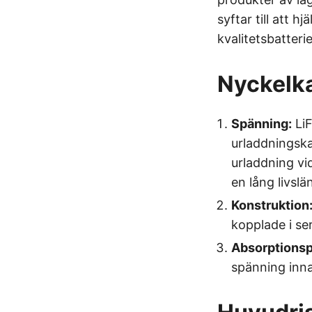
syftar till att 
kvalitetsbatterie
Nyckelka
Spänning:
LiF
urladdningskar
urladdning vi
en lång livslä
Konstruktion
kopplade i se
Absorptionsp
spänning innan