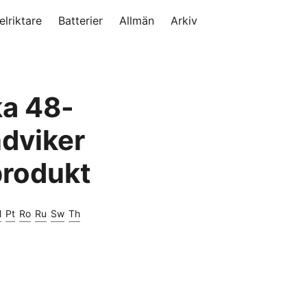
elriktare
Batterier
Allmän
Arkiv
ka 48-
ndviker
produkt
l
Pt
Ro
Ru
Sw
Th