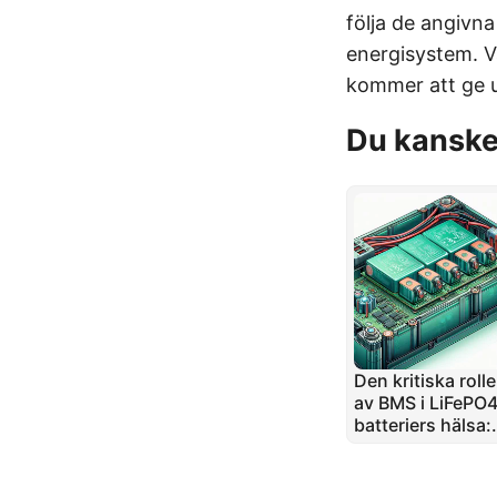
följa de angivna 
energisystem. Va
kommer att ge ut
Du kanske 
Den kritiska roll
av BMS i LiFePO4
batteriers hälsa:
Insikter från en
reparationsspeci
t