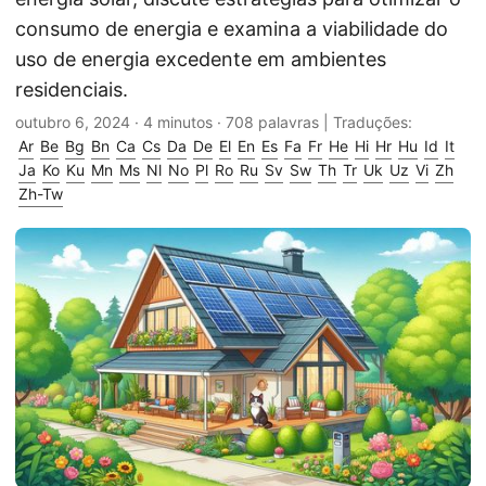
consumo de energia e examina a viabilidade do
uso de energia excedente em ambientes
residenciais.
outubro 6, 2024
· 4 minutos · 708 palavras | Traduções:
Ar
Be
Bg
Bn
Ca
Cs
Da
De
El
En
Es
Fa
Fr
He
Hi
Hr
Hu
Id
It
Ja
Ko
Ku
Mn
Ms
Nl
No
Pl
Ro
Ru
Sv
Sw
Th
Tr
Uk
Uz
Vi
Zh
Zh-Tw