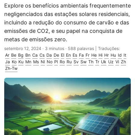
Explore os benefícios ambientais frequentemente
negligenciados das estações solares residenciais,
incluindo a redução do consumo de carvão e das
emissões de CO2, e seu papel na conquista de
metas de emissões zero.
setembro 12, 2024
· 3 minutos · 588 palavras | Traduções:
Ar
Be
Bg
Bn
Ca
Cs
Da
De
El
En
Es
Fa
Fr
He
Hi
Hr
Hu
Id
It
Ja
Ko
Ku
Mn
Ms
Nl
No
Pl
Ro
Ru
Sv
Sw
Th
Tr
Uk
Uz
Vi
Zh
Zh-Tw