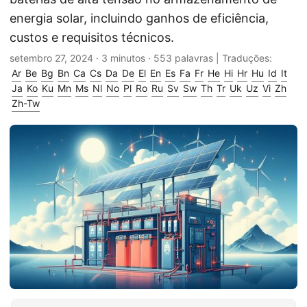
energia solar, incluindo ganhos de eficiência,
custos e requisitos técnicos.
setembro 27, 2024
· 3 minutos · 553 palavras | Traduções:
Ar
Be
Bg
Bn
Ca
Cs
Da
De
El
En
Es
Fa
Fr
He
Hi
Hr
Hu
Id
It
Ja
Ko
Ku
Mn
Ms
Nl
No
Pl
Ro
Ru
Sv
Sw
Th
Tr
Uk
Uz
Vi
Zh
Zh-Tw