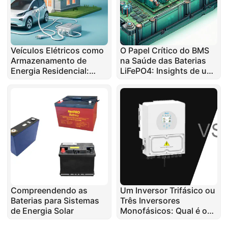
Veículos Elétricos como
O Papel Crítico do BMS
Armazenamento de
na Saúde das Baterias
Energia Residencial:
LiFePO4: Insights de um
Potencial e Limitações
Especialista em Reparo
Compreendendo as
Um Inversor Trifásico ou
Baterias para Sistemas
Três Inversores
de Energia Solar
Monofásicos: Qual é o
Melhor?