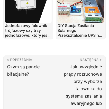
Jednofazowy falownik
DIY Stacja Zasilania
trójfazowy czy trzy
Solarnego:
jednofazowe: który jest
Przekształcenie UPS na
lepszy?
Energię Słoneczną
« POPRZEDNIA
NASTĘPNA »
Czym są panele
Jak uwzględnić
bifacjalne?
prądy rozruchowe
przy wyborze
falownika do
systemu zasilania
awaryjnego lub