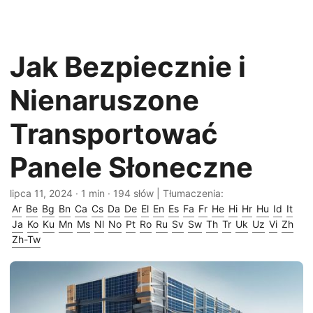
Jak Bezpiecznie i
Nienaruszone
Transportować
Panele Słoneczne
lipca 11, 2024
· 1 min · 194 słów | Tłumaczenia:
Ar
Be
Bg
Bn
Ca
Cs
Da
De
El
En
Es
Fa
Fr
He
Hi
Hr
Hu
Id
It
Ja
Ko
Ku
Mn
Ms
Nl
No
Pt
Ro
Ru
Sv
Sw
Th
Tr
Uk
Uz
Vi
Zh
Zh-Tw