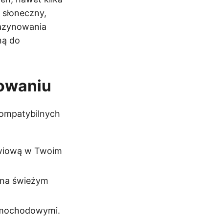
 słoneczny,
gazynowania
ną do
owaniu
 kompatybilnych
owiową w Twoim
 na świeżym
samochodowymi.