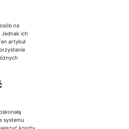
posób na
 Jednak ich
en artykuł
orzystanie
różnych
ć
oskonałą
ie systemu
iejszyć koszty