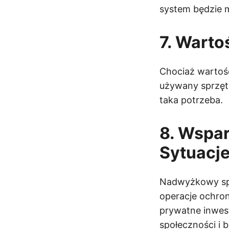
system będzie 
7. Wart
Chociaż wartoś
używany sprzęt s
taka potrzeba.
8. Wspar
Sytuacj
Nadwyżkowy spr
operacje ochrony
prywatne inwes
społeczności i