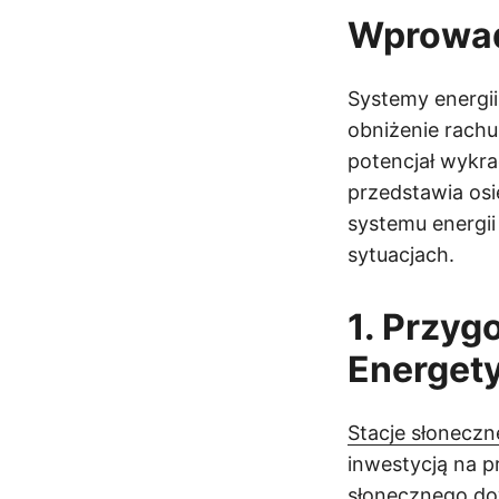
Wprowa
Systemy energii
obniżenie rach
potencjał wykr
przedstawia os
systemu energi
sytuacjach.
1. Przyg
Energet
Stacje słonecz
inwestycją na p
słonecznego dow