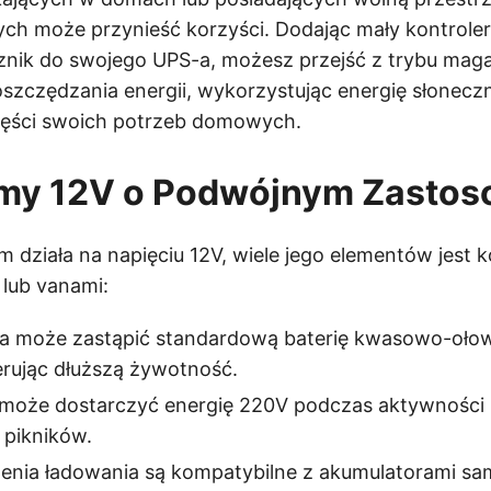
ych może przynieść korzyści. Dodając mały kontroler
cznik do swojego UPS-a, możesz przejść z trybu ma
 oszczędzania energii, wykorzystując energię słonecz
zęści swoich potrzeb domowych.
emy 12V o Podwójnym Zastos
em działa na napięciu 12V, wiele jego elementów jest
lub vanami:
wa może zastąpić standardową baterię kwasowo-oł
erując dłuższą żywotność.
 może dostarczyć energię 220V podczas aktywności
 pikników.
enia ładowania są kompatybilne z akumulatorami 