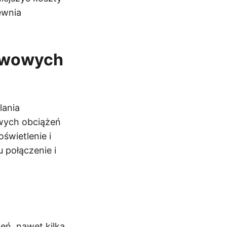
ewnia
tawowych
lania
wych obciążeń
wietlenie i
 połączenie i
eń, nawet kilka