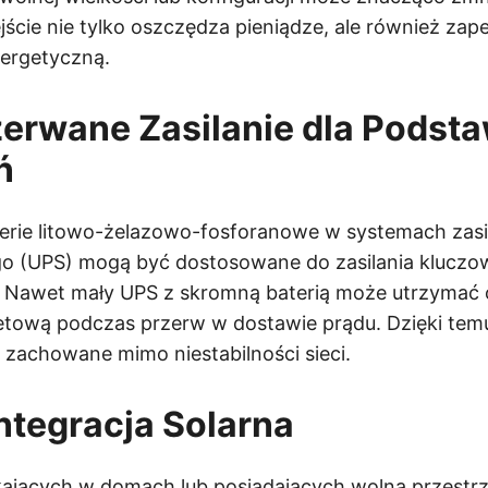
ejście nie tylko oszczędza pieniądze, ale również zap
nergetyczną.
zerwane Zasilanie dla Pods
ń
erie litowo-żelazowo-fosforanowe w systemach zasi
 (UPS) mogą być dostosowane do zasilania kluczo
Nawet mały UPS z skromną baterią może utrzymać oś
etową podczas przerw w dostawie prądu. Dzięki temu
 zachowane mimo niestabilności sieci.
Integracja Solarna
ających w domach lub posiadających wolną przestrz