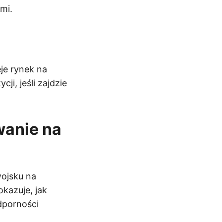
mi.
je rynek na
i, jeśli zajdzie
wanie na
ojsku na
okazuje, jak
dporności