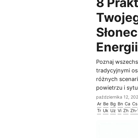
8 Prak
Twojeg
Słonec
Energii
Poznaj wszechs
tradycyjnymi os
różnych scenar
powietrzu i sytu
października 12, 20
Ar
Be
Bg
Bn
Ca
Cs
Tr
Uk
Uz
Vi
Zh
Zh-