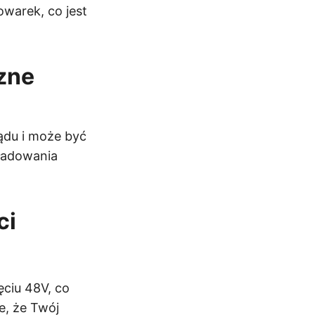
warek, co jest
zne
ądu i może być
ładowania
ci
ciu 48V, co
e, że Twój