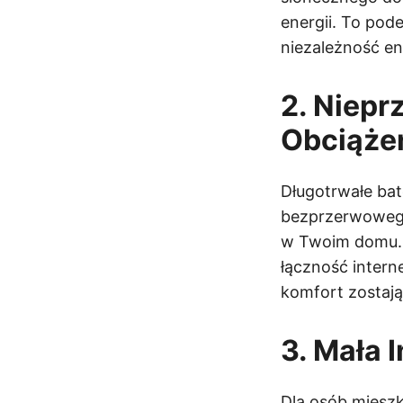
energii. To pod
niezależność e
2. Niepr
Obciąże
Długotrwałe bat
bezprzerwowego
w Twoim domu. 
łączność intern
komfort zostają
3. Mała 
Dla osób mieszk