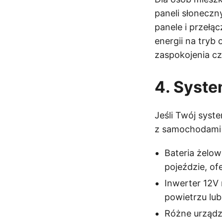
paneli słoneczn
panele i przełą
energii na tryb
zaspokojenia c
4. Syst
Jeśli Twój syst
z samochodami 
Bateria żelo
pojeździe, of
Inwerter 12V
powietrzu lub
Różne urządz