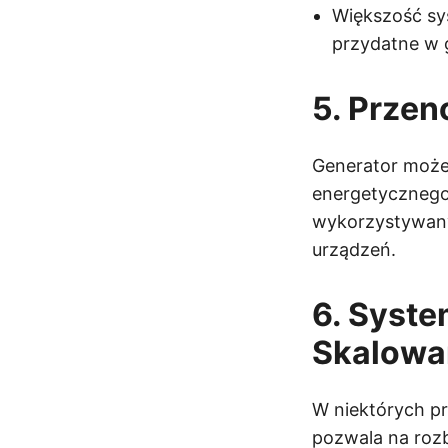
Większość sy
przydatne w 
5. Prze
Generator może
energetycznego
wykorzystywany
urządzeń.
6. Syste
Skalowa
W niektórych p
pozwala na rozb