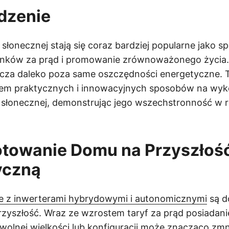
dzenie
 słonecznej stają się coraz bardziej popularne jako s
unków za prąd i promowanie zrównoważonego życia.
acza daleko poza same oszczędności energetyczne. T
iem praktycznych i innowacyjnych sposobów na wyk
i słonecznej, demonstrując jego wszechstronność w 
otowanie Domu na Przyszłoś
yczną
ne z inwerterami hybrydowymi i autonomicznymi
są d
rzyszłość. Wraz ze wzrostem taryf za prąd posiadan
olnej wielkości lub konfiguracji może znacząco zmn