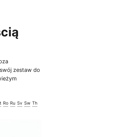
cią
oza
 swój zestaw do
wieżym
t
Ro
Ru
Sv
Sw
Th