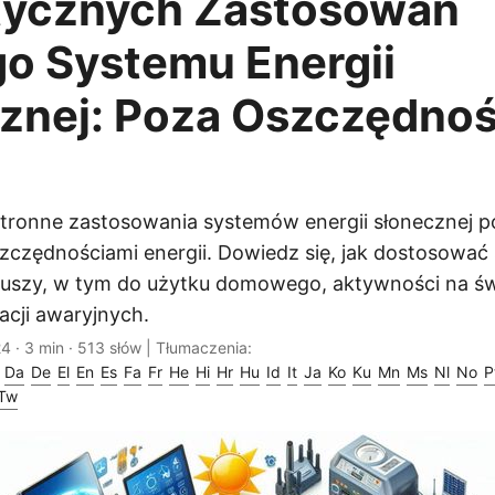
tycznych Zastosowań
o Systemu Energii
znej: Poza Oszczędnoś
tronne zastosowania systemów energii słonecznej p
zczędnościami energii. Dowiedz się, jak dostosować
iuszy, w tym do użytku domowego, aktywności na ś
acji awaryjnych.
24
· 3 min · 513 słów | Tłumaczenia:
Da
De
El
En
Es
Fa
Fr
He
Hi
Hr
Hu
Id
It
Ja
Ko
Ku
Mn
Ms
Nl
No
P
Tw