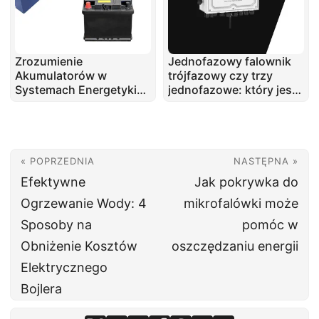
Zrozumienie
Jednofazowy falownik
Akumulatorów w
trójfazowy czy trzy
Systemach Energetyki
jednofazowe: który jest
Słonecznej
lepszy?
« POPRZEDNIA
NASTĘPNA »
Efektywne
Jak pokrywka do
Ogrzewanie Wody: 4
mikrofalówki może
Sposoby na
pomóc w
Obniżenie Kosztów
oszczędzaniu energii
Elektrycznego
Bojlera