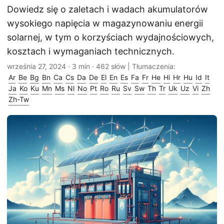
Dowiedz się o zaletach i wadach akumulatorów
wysokiego napięcia w magazynowaniu energii
solarnej, w tym o korzyściach wydajnościowych,
kosztach i wymaganiach technicznych.
września 27, 2024
· 3 min · 462 słów | Tłumaczenia:
Ar
Be
Bg
Bn
Ca
Cs
Da
De
El
En
Es
Fa
Fr
He
Hi
Hr
Hu
Id
It
Ja
Ko
Ku
Mn
Ms
Nl
No
Pt
Ro
Ru
Sv
Sw
Th
Tr
Uk
Uz
Vi
Zh
Zh-Tw