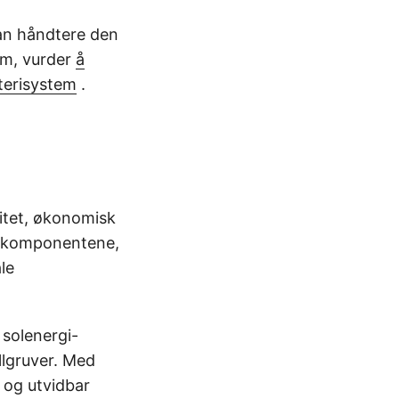
kan håndtere den
røm, vurder
å
tterisystem
.
litet, økonomisk
lle komponentene,
le
 solenergi-
llgruver. Med
 og utvidbar