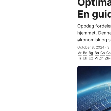
Optima
En gui
Oppdag fordelen
hjemmet. Denne 
økonomisk og sk
October 8, 2024
· 3 
Ar
Be
Bg
Bn
Ca
Cs
Tr
Uk
Uz
Vi
Zh
Zh-