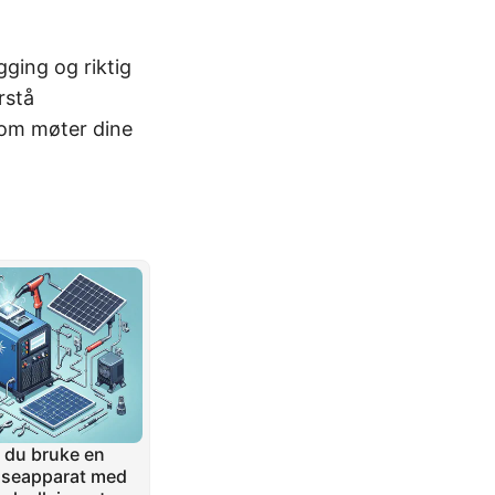
gging og riktig
rstå
som møter dine
 du bruke en
iseapparat med