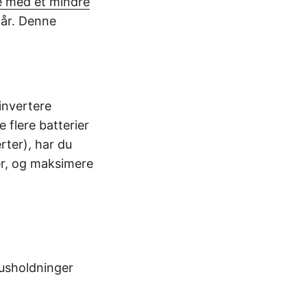
e med et mindre
 år. Denne
invertere
 flere batterier
rter), har du
nger, og maksimere
husholdninger