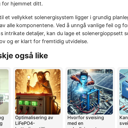
 for hjemmet ditt.
il et vellykket solenergisystem ligger i grundig planle
av alle komponentene. Ved å unngå vanlige feil og fo
 intrikate detaljer, kan du lage et solenergioppsett 
 og er klart for fremtidig utvidelse.
skje også like
ng
Optimalisering av
Hvorfor sveising
Kan
og
LiFePO4-
med en
sve