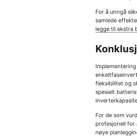
For å unngå slik
samlede effekten
legge til ekstra
Konklus
Implementering 
enkeltfaseinvert
fleksibilitet og
spesielt batteri
inverterkapasit
For de som vurde
profesjonell for
nøye planleggin