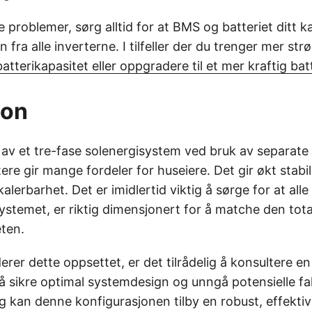
e problemer, sørg alltid for at BMS og batteriet ditt 
 fra alle inverterne. I tilfeller der du trenger mer st
 batterikapasitet eller oppgradere til et mer kraftig ba
jon
av et tre-fase solenergisystem ved bruk av separate
ere gir mange fordeler for huseiere. Det gir økt stabi
 skalerbarhet. Det er imidlertid viktig å sørge for at a
systemet, er riktig dimensjonert for å matche den tota
eten.
rer dette oppsettet, er det tilrådelig å konsultere en
 å sikre optimal systemdesign og unngå potensielle fa
g kan denne konfigurasjonen tilby en robust, effektiv