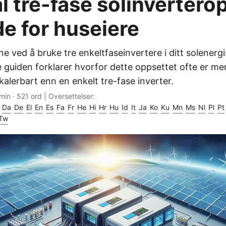
l tre-fase solinvertero
de for huseiere
e ved å bruke tre enkeltfaseinvertere i ditt solenerg
guiden forklarer hvorfor dette oppsettet ofte er mer 
alerbart enn en enkelt tre-fase inverter.
min · 521 ord | Oversettelser:
Da
De
El
En
Es
Fa
Fr
He
Hi
Hr
Hu
Id
It
Ja
Ko
Ku
Mn
Ms
Nl
Pl
Pt
Tw