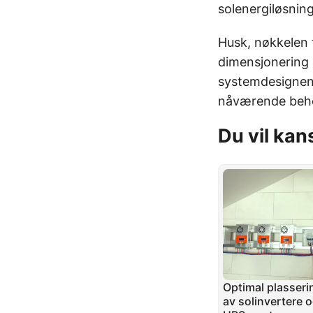
solenergiløsning
Husk, nøkkelen t
dimensjonering 
systemdesignens
nåværende behov
Du vil kan
Optimal plasseri
av solinvertere 