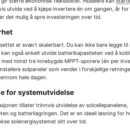
gir større økonomisk fleksibilitet. Huseiere kan
start
is utvide ved å kjøpe invertere én om gangen, år for
r det mulig å spre investeringen over tid.
rhet
ettet er svært skalerbart. Du kan ikke bare legge til 
kan også enkelt utvide batterikapasiteten ved å koble
re, med minst tre innebygde MPPT-sporere (én per inve
 å installere solpaneler som vender i forskjellige retni
jennom hele dagen.
le for systemutvidelse
jonen tillater trinnvis utvidelse av solcellepanelene,
ten og batterilagringen. Det er en ideell løsning for 
kse solenergisystemet sitt over tid.