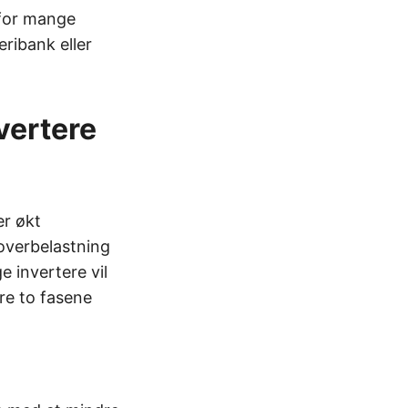
 for mange
eribank eller
vertere
er økt
 overbelastning
 invertere vil
re to fasene