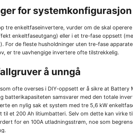
ger for systemkonfigurasjon
p tre enkeltfaseinvertere, vurder om de skal operere p
fekt enkeltfaseutgang) eller i et tre-fase oppsett (m
. For de fleste husholdninger uten tre-fase apparate
 er tre uavhengige invertere ofte tilstrekkelig.
fallgruver å unngå
t som ofte overses i DIY-oppsett er å sikre at Batte
 batterikapasiteten samsvarer med den totale invert
erte en nylig sak et system med tre 5,6 kW enkeltfas
 til et 200 Ah litiumbatteri. Selv om dette kan virke ti
dert for en 100A utladningsstrøm, noe som begrense
ng.