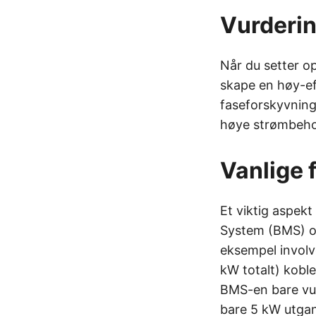
Vurderin
Når du setter op
skape en høy-ef
faseforskyvning)
høye strømbehov,
Vanlige 
Et viktig aspek
System (BMS) og
eksempel involv
kW totalt) koblet
BMS-en bare vur
bare 5 kW utga