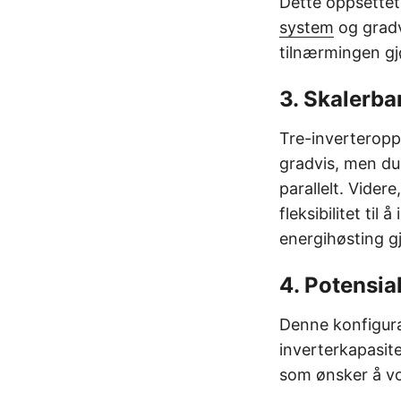
Dette oppsettet 
system
og gradv
tilnærmingen gjø
3. Skalerba
Tre-inverteropps
gradvis, men du 
parallelt. Vide
fleksibilitet til
energihøsting g
4. Potensia
Denne konfiguras
inverterkapasite
som ønsker å vo