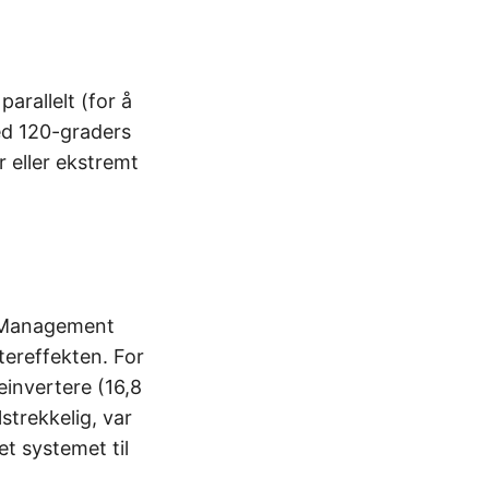
arallelt (for å
ed 120-graders
r eller ekstremt
ry Management
ereffekten. For
einvertere (16,8
lstrekkelig, var
t systemet til