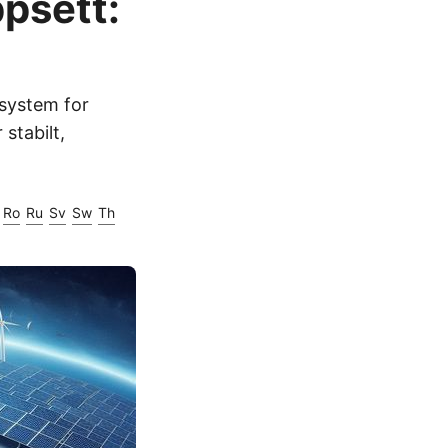
ppsett:
isystem for
stabilt,
Ro
Ru
Sv
Sw
Th