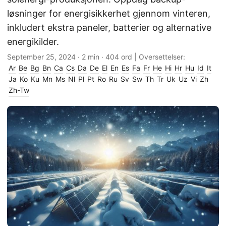
løsninger for energisikkerhet gjennom vinteren,
inkludert ekstra paneler, batterier og alternative
energikilder.
September 25, 2024
· 2 min · 404 ord | Oversettelser:
Ar
Be
Bg
Bn
Ca
Cs
Da
De
El
En
Es
Fa
Fr
He
Hi
Hr
Hu
Id
It
Ja
Ko
Ku
Mn
Ms
Nl
Pl
Pt
Ro
Ru
Sv
Sw
Th
Tr
Uk
Uz
Vi
Zh
Zh-Tw