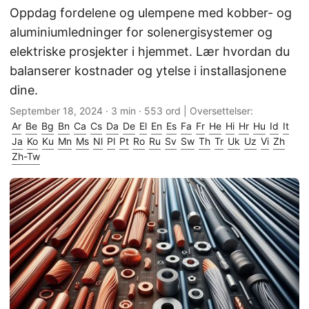
Oppdag fordelene og ulempene med kobber- og
aluminiumledninger for solenergisystemer og
elektriske prosjekter i hjemmet. Lær hvordan du
balanserer kostnader og ytelse i installasjonene
dine.
September 18, 2024
· 3 min · 553 ord | Oversettelser:
Ar
Be
Bg
Bn
Ca
Cs
Da
De
El
En
Es
Fa
Fr
He
Hi
Hr
Hu
Id
It
Ja
Ko
Ku
Mn
Ms
Nl
Pl
Pt
Ro
Ru
Sv
Sw
Th
Tr
Uk
Uz
Vi
Zh
Zh-Tw