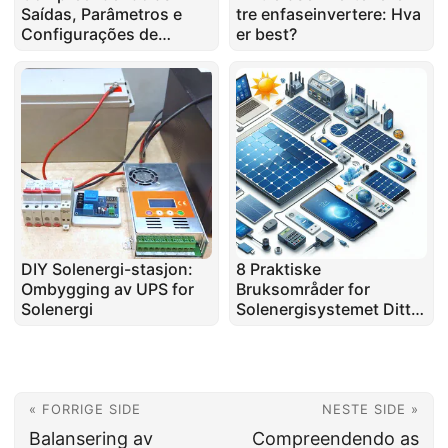
Saídas, Parâmetros e
tre enfaseinvertere: Hva
Configurações de
er best?
Conexão de Painéis
Solares: Paralelo vs.
Série
DIY Solenergi-stasjon:
8 Praktiske
Ombygging av UPS for
Bruksområder for
Solenergi
Solenergisystemet Ditt:
Utover Energisparing
« FORRIGE SIDE
NESTE SIDE »
Balansering av
Compreendendo as