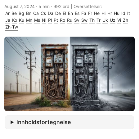
August 7, 2024
· 5 min · 992 ord | Oversettelser:
Ar
Be
Bg
Bn
Ca
Cs
Da
De
El
En
Es
Fa
Fr
He
Hi
Hr
Hu
Id
It
Ja
Ko
Ku
Mn
Ms
Nl
Pl
Pt
Ro
Ru
Sv
Sw
Th
Tr
Uk
Uz
Vi
Zh
Zh-Tw
Innholdsfortegnelse