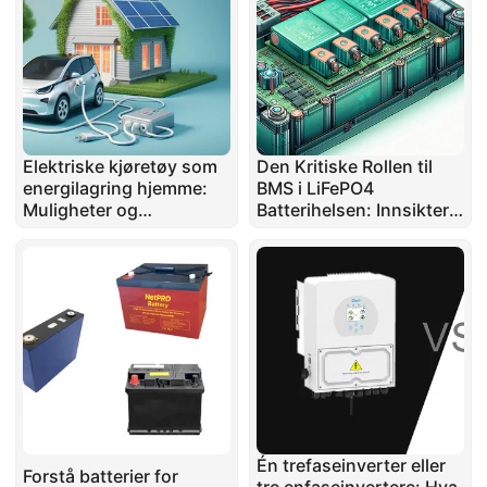
Elektriske kjøretøy som
Den Kritiske Rollen til
energilagring hjemme:
BMS i LiFePO4
Muligheter og
Batterihelsen: Innsikter
begrensninger
fra en
Reparasjonsekspert
Én trefaseinverter eller
Forstå batterier for