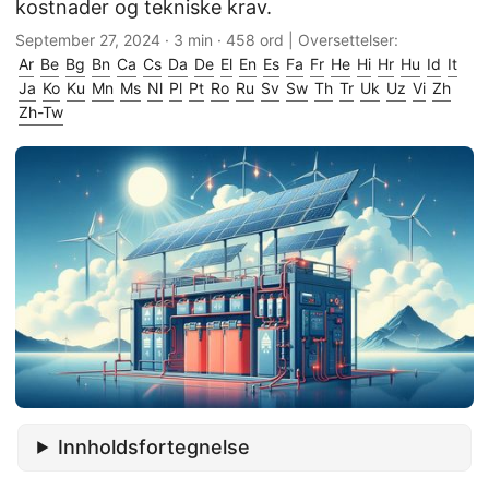
kostnader og tekniske krav.
September 27, 2024
· 3 min · 458 ord | Oversettelser:
Ar
Be
Bg
Bn
Ca
Cs
Da
De
El
En
Es
Fa
Fr
He
Hi
Hr
Hu
Id
It
Ja
Ko
Ku
Mn
Ms
Nl
Pl
Pt
Ro
Ru
Sv
Sw
Th
Tr
Uk
Uz
Vi
Zh
Zh-Tw
Innholdsfortegnelse