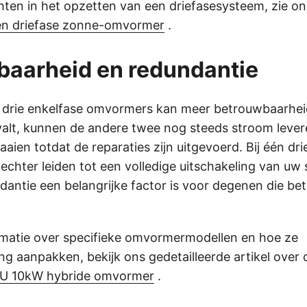
hten in het opzetten van een driefasesysteem, zie o
en driefase zonne-omvormer
.
baarheid en redundantie
 drie enkelfase omvormers kan meer betrouwbaarheid
valt, kunnen de andere twee nog steeds stroom leve
raaien totdat de reparaties zijn uitgevoerd. Bij één d
 echter leiden tot een volledige uitschakeling van uw
antie een belangrijke factor is voor degenen die b
matie over specifieke omvormermodellen en hoe ze
ing aanpakken, bekijk ons gedetailleerde artikel over
U 10kW hybride omvormer
.