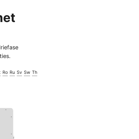
het
riefase
ies.
t
Ro
Ru
Sv
Sw
Th