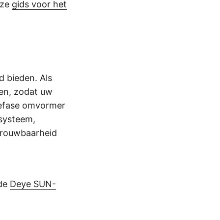
nze
gids voor het
 bieden. Als
ren, zodat uw
riefase omvormer
 systeem,
etrouwbaarheid
 de
Deye SUN-