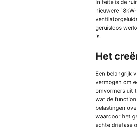
In feite is de r
nieuwere 18kW-
ventilatorgelui
geruisloos werke
is.
Het creë
Een belangrijk 
vermogen om een
omvormers uit t
wat de function
belastingen ove
waardoor het ge
echte driefase 