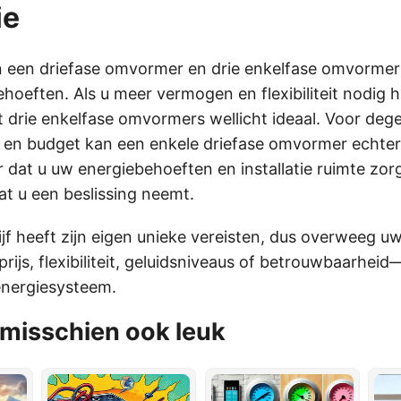
ie
n een driefase omvormer en drie enkelfase omvormer
hoeften. Als u meer vermogen en flexibiliteit nodig he
t drie enkelfase omvormers wellicht ideaal. Voor de
 en budget kan een enkele driefase omvormer echter
r dat u uw energiebehoeften en installatie ruimte zor
at u een beslissing neemt.
ijf heeft zijn eigen unieke vereisten, dus overweeg u
rijs, flexibiliteit, geluidsniveaus of betrouwbaarheid
nergiesysteem.
e misschien ook leuk