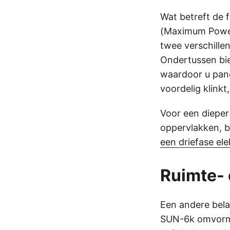
Wat betreft de 
(Maximum Power 
twee verschille
Ondertussen bi
waardoor u pane
voordelig klinkt,
Voor een dieper
oppervlakken, b
een driefase elek
Ruimte- 
Een andere belan
SUN-6k omvorme