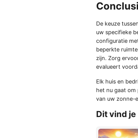
Conclus
De keuze tusse
uw specifieke be
configuratie me
beperkte ruimte
zijn. Zorg ervoo
evalueert voord
Elk huis en bedr
het nu gaat om p
van uw zonne-e
Dit vind j