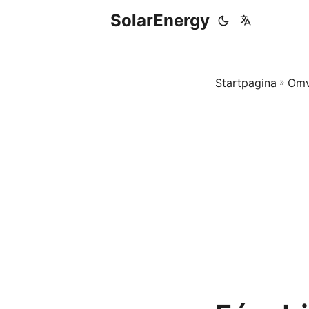
SolarEnergy
Startpagina
»
Omv