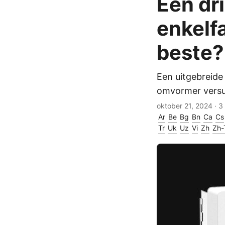
Eén dr
enkelf
beste?
Een uitgebreide 
omvormer versus
oktober 21, 2024
· 3
Ar
Be
Bg
Bn
Ca
Cs
Tr
Uk
Uz
Vi
Zh
Zh-