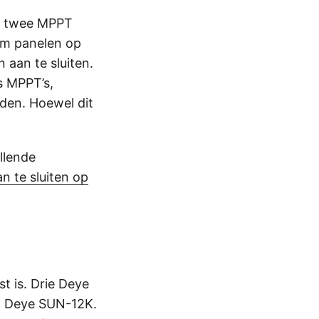
2K twee MPPT
om panelen op
 aan te sluiten.
s MPPT’s,
den. Hoewel dit
llende
 te sluiten op
t is. Drie Deye
n Deye SUN-12K.