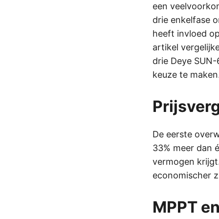
een veelvoorko
drie enkelfase 
heeft invloed op
artikel vergel
drie Deye SUN-
keuze te maken
Prijsverg
De eerste overw
33% meer dan é
vermogen krijgt
economischer zi
MPPT en