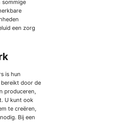
an sommige
merkbare
eenheden
eluid een zorg
rk
s is hun
bereikt door de
en produceren,
t. U kunt ook
em te creëren,
nodig. Bij een