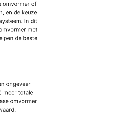
se omvormer of
n, en de keuze
systeem. In dit
e omvormer met
lpen de beste
ten ongeveer
 meer totale
iefase omvormer
waard.