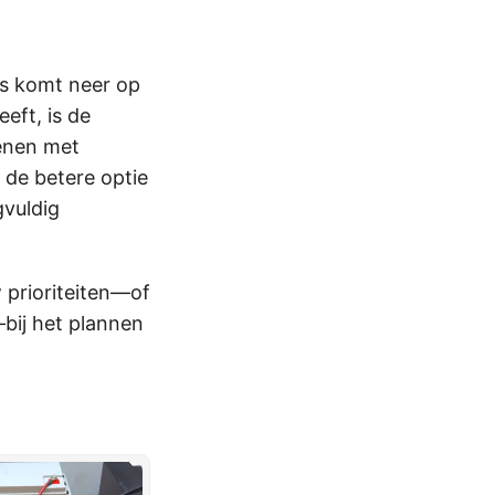
s komt neer op
eft, is de
genen met
 de betere optie
gvuldig
w prioriteiten—of
—bij het plannen