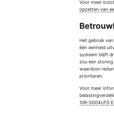
Voor meer inzic
opzetten van e
Betrouw
Het gebruik van
één eenheid uit
systeem blijft d
zou een storing
waardoor redund
prioriteren.
Voor meer infor
belastingverdel
10K-SG04LP3-E