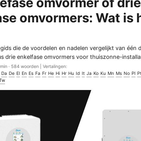
iefase omvormer of drie
ase omvormers: Wat is 
gids die de voordelen en nadelen vergelijkt van één d
 drie enkelfase omvormers voor thuiszonne-installat
 min · 584 woorden | Vertalingen:
Da
De
El
En
Es
Fa
Fr
He
Hi
Hr
Hu
Id
It
Ja
Ko
Ku
Mn
Ms
No
Pl
P
Tw