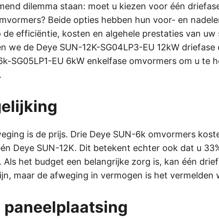
mend dilemma staan: moet u kiezen voor één driefa
omvormers? Beide opties hebben hun voor- en nadele
 de efficiëntie, kosten en algehele prestaties van uw 
ijken we de Deye SUN-12K-SG04LP3-EU 12kW driefas
6k-SG05LP1-EU 6kW enkelfase omvormers om u te he
.
elijking
eging is de prijs. Drie Deye SUN-6k omvormers kos
én Deye SUN-12K. Dit betekent echter ook dat u 33%
. Als het budget een belangrijke zorg is, kan één dr
jn, maar de afweging in vermogen is het vermelden 
 paneelplaatsing