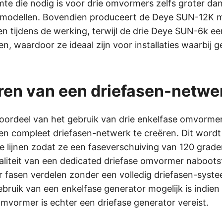
uimte die nodig is voor drie omvormers zelfs groter d
modellen. Bovendien produceert de Deye SUN-12K 
den tijdens de werking, terwijl de drie Deye SUN-6k 
n, waardoor ze ideaal zijn voor installaties waarbij g
ren van een driefasen-netwe
voordeel van het gebruik van drie enkelfase omvormer
 compleet driefasen-netwerk te creëren. Dit wordt 
e lijnen zodat ze een faseverschuiving van 120 grad
aliteit van een dedicated driefase omvormer naboots
r fasen verdelen zonder een volledig driefasen-syste
bruik van een enkelfase generator mogelijk is indien 
omvormer is echter een driefase generator vereist.