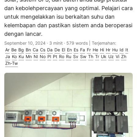
dan kebolehpercayaan yang optimal. Pelajari cara
untuk mengelakkan isu berkaitan suhu dan
kelembapan dan pastikan sistem anda beroperasi
dengan lancar.
September 10, 2024
· 3 minit · 579 words | Terjemahan:
Ar
Be
Bg
Bn
Ca
Cs
Da
De
El
En
Es
Fa
Fr
He
Hi
Hr
Hu
Id
It
Ja
Ko
Ku
Mn
Nl
No
Pl
Pt
Ro
Ru
Sv
Sw
Th
Tr
Uk
Uz
Vi
Zh
Zh-Tw