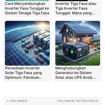
Cara Menyambungkan
Inverter Tiga Fasa atau
Inverter Fasa Tunggal ke
Tiga Inverter Fasa
Sistem Tenaga Tiga Fasa
Tunggal: Mana yang
Terbaik?
Persediaan Inverter
Menghubungkan
Solar Tiga Fasa yang
Generator ke Sistem
Optimum: Panduan
Solar atau UPS Anda:
untuk Pemilik Rumah
Amalan Terbaik untuk
Kecekapan dan
Kebolehpercayaan
« HALAMAN
HALAMAN SETERUSNYA