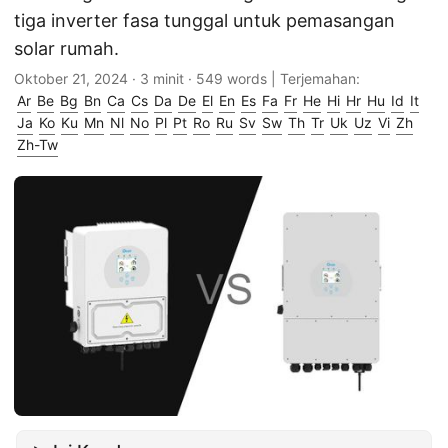
tiga inverter fasa tunggal untuk pemasangan
solar rumah.
Oktober 21, 2024
· 3 minit · 549 words | Terjemahan:
Ar
Be
Bg
Bn
Ca
Cs
Da
De
El
En
Es
Fa
Fr
He
Hi
Hr
Hu
Id
It
Ja
Ko
Ku
Mn
Nl
No
Pl
Pt
Ro
Ru
Sv
Sw
Th
Tr
Uk
Uz
Vi
Zh
Zh-Tw