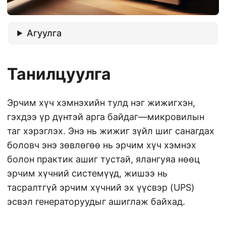
Агуулга
Танилцуулга
Эрчим хүч хэмнэхийн тулд нэг жижигхэн,
гэхдээ үр дүнтэй арга байдаг—микровилын
таг хэрэглэх. Энэ нь жижиг зүйл шиг санагдах
боловч энэ зөвлөгөө нь эрчим хүч хэмнэх
болон практик ашиг тустай, ялангуяа нөөц
эрчим хүчний системүүд, жишээ нь
тасралтгүй эрчим хүчний эх үүсвэр (UPS)
эсвэл генераторуудыг ашиглаж байхад.