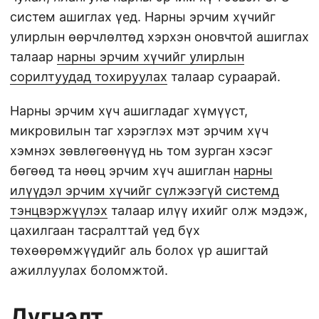
систем ашиглах үед. Нарны эрчим хүчийг
улирлын өөрчлөлтөд хэрхэн оновчтой ашиглах
талаар
нарны эрчим хүчийг улирлын
сорилтуудад тохируулах
талаар сураарай.
Нарны эрчим хүч ашигладаг хүмүүст,
микровилын таг хэрэглэх мэт эрчим хүч
хэмнэх зөвлөгөөнүүд нь том зурган хэсэг
бөгөөд та нөөц эрчим хүч ашиглан
нарны
илүүдэл эрчим хүчийг сүлжээгүй системд
тэнцвэржүүлэх
талаар илүү ихийг олж мэдэж,
цахилгаан тасралттай үед бүх
төхөөрөмжүүдийг аль болох үр ашигтай
ажиллуулах боломжтой.
Дүгнэлт