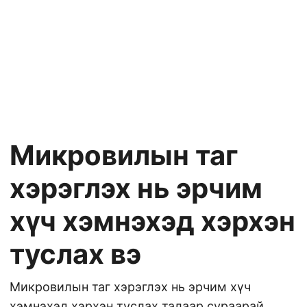
Микровилын таг
хэрэглэх нь эрчим
хүч хэмнэхэд хэрхэн
туслах вэ
Микровилын таг хэрэглэх нь эрчим хүч
хэмнэхэд хэрхэн туслах талаар сураарай,