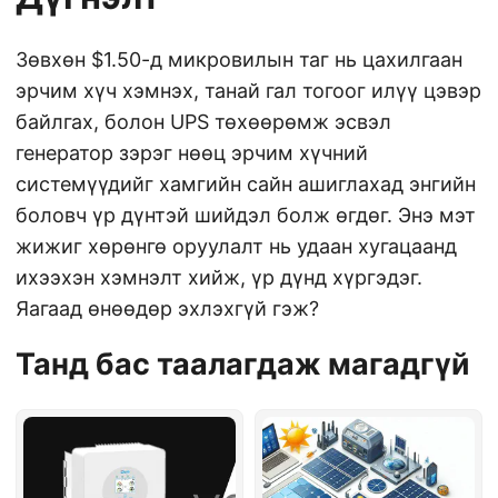
Зөвхөн $1.50-д микровилын таг нь цахилгаан
эрчим хүч хэмнэх, танай гал тогоог илүү цэвэр
байлгах, болон UPS төхөөрөмж эсвэл
генератор зэрэг нөөц эрчим хүчний
системүүдийг хамгийн сайн ашиглахад энгийн
боловч үр дүнтэй шийдэл болж өгдөг. Энэ мэт
жижиг хөрөнгө оруулалт нь удаан хугацаанд
ихээхэн хэмнэлт хийж, үр дүнд хүргэдэг.
Яагаад өнөөдөр эхлэхгүй гэж?
Танд бас таалагдаж магадгүй