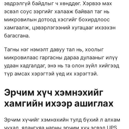
эвдрэлгүй байдлыг ч хөнддөг. Хэрвээ мах
эсвэл соус зэргийг халааж байвал таг нь
микровилын дотоод хэсгийг бохирдлоос
хамгаалж, цэвэрлэгээний хугацааг ихээхэн
багасгана.
Тагны нэг нэмэлт давуу тал нь, хоолыг
микровилаас гаргасны дараа дулааныг илүү
удаан хадгалдаг, энэ нь та олон зүйл хийгээд
түр амсах хэрэгтэй үед их хэрэгтэй.
Эрчим хүч хэмнэхийг
хамгийн ихээр ашиглах
Эрчим хүчийг хэмнэхийн тулд бүхий л алхам
чухал, ялангуяа нарны эрчим хүч эсвэл UPS