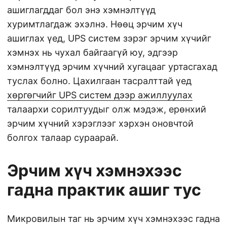
ашиглагддаг бол энэ хэмнэлтүүд
хуримтлагдаж эхэлнэ. Нөөц эрчим хүч
ашиглах үед, UPS систем зэрэг эрчим хүчийг
хэмнэх нь чухал байгаагүй юу, эдгээр
хэмнэлтүүд эрчим хүчний хугацааг уртасгахад
туслах болно. Цахилгаан тасралттай үед
хөргөгчийг UPS систем дээр ажиллуулах
талаархи сорилтуудыг олж мэдэж, ерөнхий
эрчим хүчний хэрэглээг хэрхэн оновчтой
болгох талаар сураарай.
Эрчим хүч хэмнэхээс
гадна практик ашиг тус
Микровилын таг нь эрчим хүч хэмнэхээс гадна