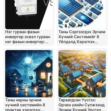
Нэг гурван фазын
Таны Сэргээгдэх Эрчим
инвертер эсвэл гурван
Хүчний Системийг 8
нэг фазын инвертер:
Үйлдэлд Хэрэглэх
Аль нь хамгийн сайн
Аргууд: Эрчим Хүч
вэ?
Хэмнэхээс Цааш
Таны нарны эрчим
Тараагдсан Үүсгэх:
хүчний системийн 8
Орчин үеийн Сүлжээнд
практик хэрэглээ:
Эрчим Хүчний Урсгалыг