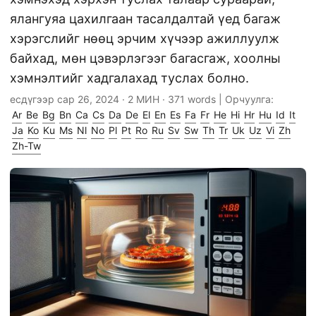
ялангуяа цахилгаан тасалдалтай үед багаж
хэрэгслийг нөөц эрчим хүчээр ажиллуулж
байхад, мөн цэвэрлэгээг багасгаж, хоолны
хэмнэлтийг хадгалахад туслах болно.
есдүгээр сар 26, 2024
· 2 МИН · 371 words | Орчуулга:
Ar
Be
Bg
Bn
Ca
Cs
Da
De
El
En
Es
Fa
Fr
He
Hi
Hr
Hu
Id
It
Ja
Ko
Ku
Ms
Nl
No
Pl
Pt
Ro
Ru
Sv
Sw
Th
Tr
Uk
Uz
Vi
Zh
Zh-Tw