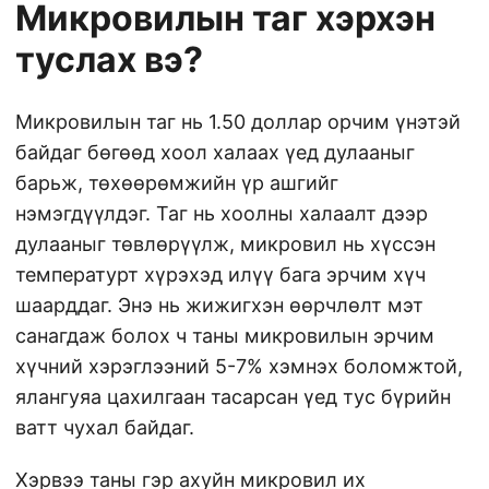
Микровилын таг хэрхэн
туслах вэ?
Микровилын таг нь 1.50 доллар орчим үнэтэй
байдаг бөгөөд хоол халаах үед дулааныг
барьж, төхөөрөмжийн үр ашгийг
нэмэгдүүлдэг. Таг нь хоолны халаалт дээр
дулааныг төвлөрүүлж, микровил нь хүссэн
температурт хүрэхэд илүү бага эрчим хүч
шаарддаг. Энэ нь жижигхэн өөрчлөлт мэт
санагдаж болох ч таны микровилын эрчим
хүчний хэрэглээний 5-7% хэмнэх боломжтой,
ялангуяа цахилгаан тасарсан үед тус бүрийн
ватт чухал байдаг.
Хэрвээ таны гэр ахуйн микровил их