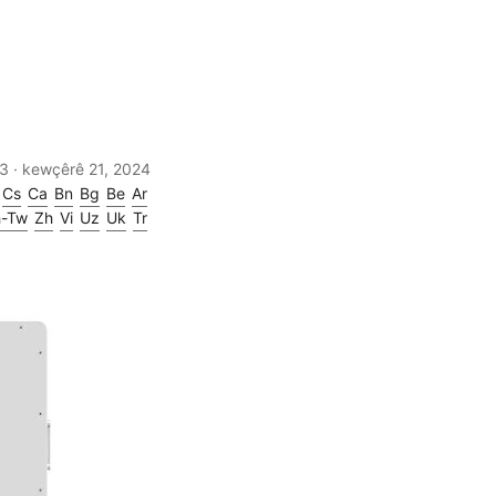
· 3 xulek · 549 words | Wergeran:
kewçêrê 21, 2024
Cs
Ca
Bn
Bg
Be
Ar
h-Tw
Zh
Vi
Uz
Uk
Tr