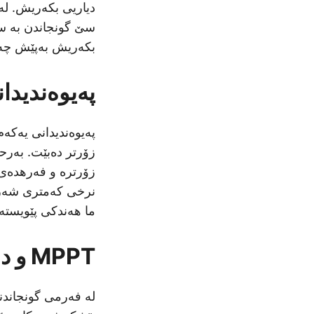
بکەریش بەپێش چەن
پەیوەندیدا
زۆرتر دەبێت. بەرحە
نرخی کەمتری شەرە
ما هەندکی پێویستە.
MPPT و دەروازەوەی سەنگی