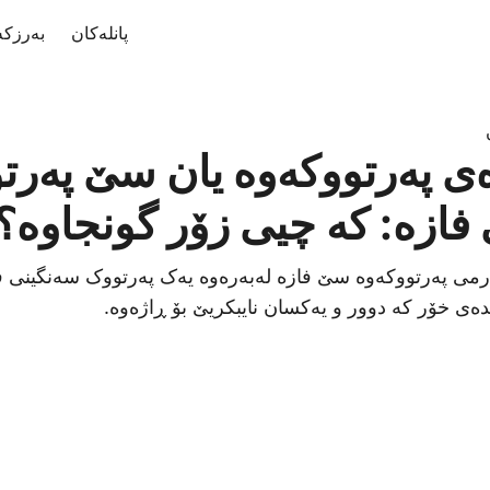
پانلەکان
بەرزکە
ی پەرتووکەوە یان سێ پەرت
فازە: کە چیی زۆر گونجاوە؟
ی پەرتووکەوە سێ فازە لەبەرەوە یەک پەرتووک سەنگینی فاز
دەی خۆر کە دوور و یەکسان نایبکریێ بۆ ڕاژەوە.