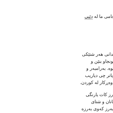
امی ما لە
دێیی
دانی هەر شتێکی
نجاو بنێن و
ە. بەرامبەر و
یاتر چی دیاریب
وەڕکار لە کوردن.
رز کات یارنگی
انان و شتای
بەرز کەوی بەرزە