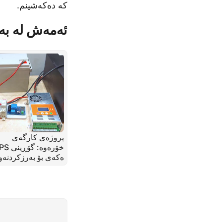
کە دەکەشینم.
ئەمەش لە بە
پروژەی کارگەی
ەکەی بۆ بەرزکردنە
خۆر