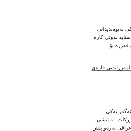
ی پەیوەندیدانی
شتایە لەوتی کارە
 فەرزە بۆ
مەزراندنی فازەی
ئەگەر یەکی
رزکات. لە ئیشی
 عراقی بەرەو پێش