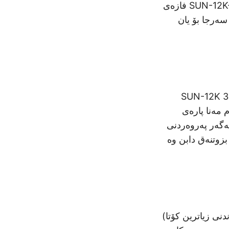
دیاریی بکەریش. لەو بەرنامەیەدا، هەواوینەی فازەی دێیی SUN-12K-SG04LP3-EU 12kW فازەی
زەی سەنگینی فازە سەرجا بۆ یان
م نکتە نرخیە. سێ دێیی SUN-6k پەرەسکی لە نرخی دێیی SUN-12K 33%
 مەنا پارەی
ریکردن بە شێوەی پەرەسکە 33% زۆرتر. ئەگەر پەروەردنی
زوتنەق دابن وە
 MPPT (نشتیمانی پەروەراندنی زیاترین کۆتا)