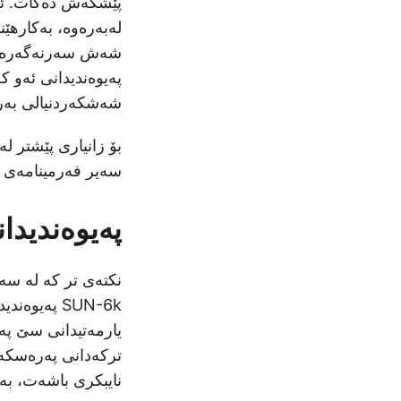
پێشکەش دەکات. ئەم
شەش سەرنەگەرەکانە
پەیوەندیدانی ئەو 
شەشکەردنیالی بەرز 
بۆ زانیاری پێشتر ل
سەیر فەرمینامەی 
پەیوەندید
نکتەی تر کە لە س
یارمەتیدانی سێ پە
نایبکری باشەت، بەرز دینی سێ دێیی SUN-6k 