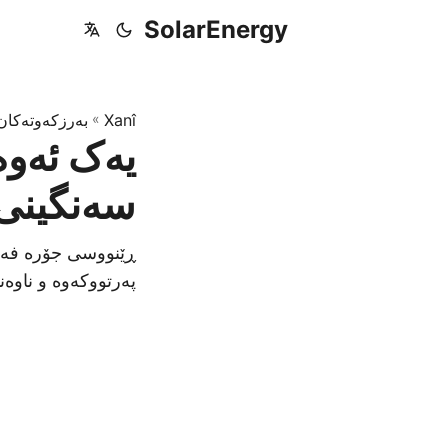
SolarEnergy
Xanî
»
بەرزکەوتەکان
یەک ئەوە
سەنگینی 
ڕێنووسی جۆرە فەرم
پەرتووکەوە و ناوەن