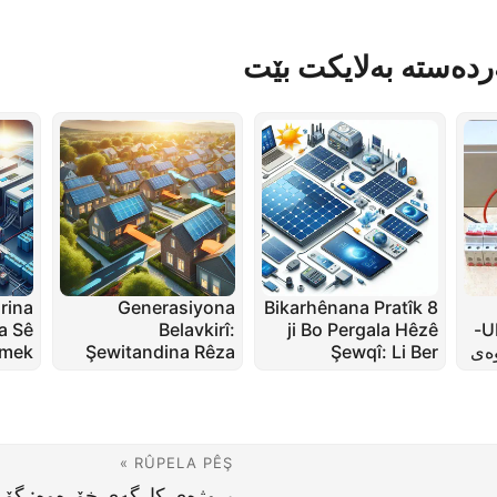
ردەستە بەلایکت بێت
rina
Generasiyona
8 Bikarhênana Pratîk
خۆرەوە: گۆڕینی UPS-
ji Bo Pergala Hêzê
Belavkirî:
a Sê
وەی
Şewqî: Li Ber
Şewitandina Rêza
amek
 Mal
Enerjiyê di Şebekên
Çavdêrikên Enerjiyê
Modern de
RÛPELA PÊŞ »