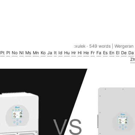
Pt
Pl
No
Nl
Ms
Mn
Ko
Ja
It
Id
Hu
Hr
Hi
He
Fr
Fa
Es
En
El
De
Da
Z