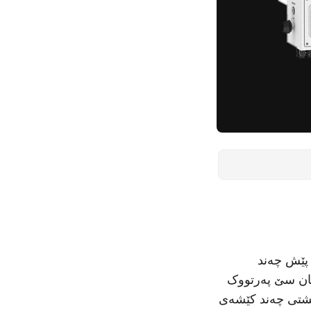
 پێش چەند
یان سێ پەرتووک
 گشتی چەند کێشەی