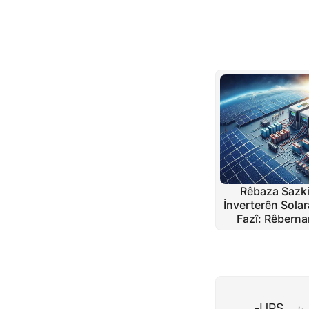
Rêbaza Sazki
İnverterên Solar
Fazî: Rêbern
Bo Xwedîyên
پروژەی کارگەی خۆرەوە: گۆڕینی UPS-