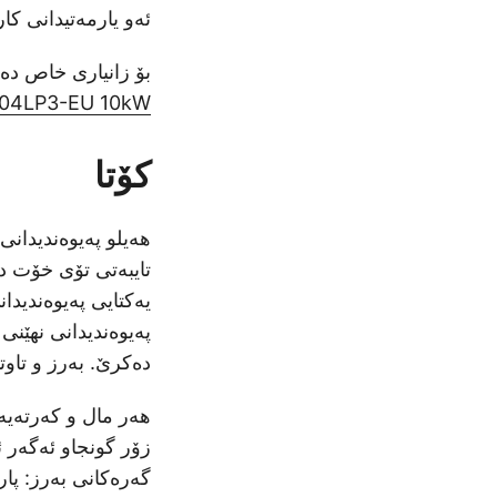
ئەو یارمەتیدانی کار
بۆ زانیاری خاص دە
-10K-SG04LP3-EU 10kW
کۆتا
هەیلو پەیوەندیدان
تایبەتی تۆی خۆت دی
یەکتایی پەیوەندیدا
پەیوەندیدانی نهێنی
دەکرێ. بەرز و تاوت
هەر مال و کەرتەیە
زۆر گونجاو ئەگەر ئ
گەرەکانی بەرز: پا