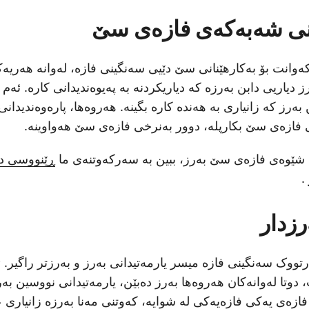
ی شەبەکەی فازەی سێ
ەوانت بۆ بەکارهێنانی سێ دێیی سەنگینی فازە، لەوانە هەریەک
دیاریی دابن بەرزە کە دیاریکردنە بە پەیوەندیدانی کارە. ئەم 
رز کە زانیاری بە هەندە کارە بگینە. هەروەھا، پارەوەندیدانی
 فازەی سێ بکارپلە، دوور بەنرخی فازەی سێ هەواوینە.
لە شێوەی فازەی سێ بەرز، ببین بە سەرکەوتنەی ما
ڕێنووسی دا
.
رزدار
تووک سەنگینی فازە میسر یارمەتیدانی بەرز و بەرزتر راگیر. 
 دوتا لەوانەکان هەروەها بەرز دەبێن، یارمەتیدانی نووسین بە
ازەی یەکی فازەیەکی لە شوایە، کەوتنی مەنا بەرزە زانیاری