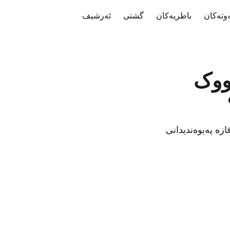
وتەکان
باطریەکان
گشتی
ئەرشیف
ووک
ە پەیوەندیدانی