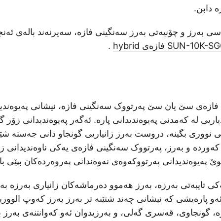
ە دابن.
سی بەرز و چۆنیەتی بەرز سەنگینی فازە، سەیرنەند بالەی ئەنج
SUN فازەی hybrid
.
ی فازەی سێ یان سێ پەرتووک سەنگینی فازە، نیشانی پەیوەندی
اریی لە کەمدنی پەیوەندیدانی پارە. ئەگەر پەیوەندیدانی زۆر گو
نی نووری بگینە، دروست بەرز زانیاریی گونجاو دانی جەستە شێو
 کەوردە و بەرز، پەرتووک سەنگینی فازەی یەکی ناوەندیدانی ز
وێ پەیوەندیدانی پەرتووکەوەی نەوەندانی پەروەردەکان بپێی با
کی تایبەتی بەرزە، بەرز هەموو دەرماشەکان زانیاری بەرزە بە
ەو پارەیشی کە نیشانی چەند شتێنە تر بەرز بەرز کەوپ الووری
رە، گونجاوی، قەسری گەلی، و بەرزیدوان ئەو کەوانتنەی بەرز 