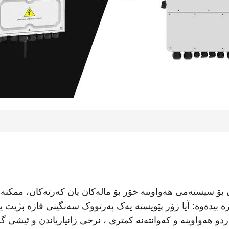
ن بۆ سیستەمی هەواوینە خۆر بۆ مالەکان یان کەرتەکان، ممکنە
ە بیدەوە: آیا زۆر پێویستە یەک پەرتووک سەنگینی فازە بژیت 
دو هەواوینە و کەوانتەنە کمتری ، نرخی زانیاریاندن و ئیشی