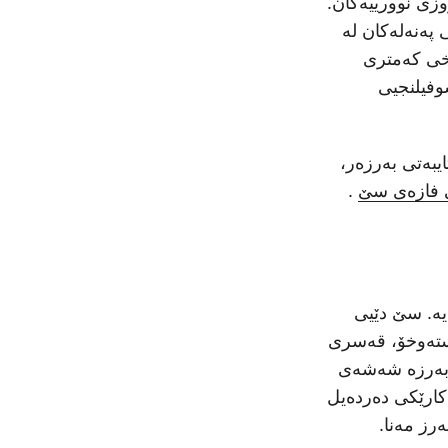
زی نوورییەکان.
 پەرەسکەی شەش MPPT، یارمەتیدانی پەنەلەکان لە
رخی کەمتری
وفیلنجیی
یبەتی بەرزەر،
ی فازەی سێ
.
ە. سێ دێیی
 SUN-12K دیاریی بکرێت. راستەوخۆ، قەسری
ی بەرزە شەشەی
ونی تەنیا خیںسە بە کارێکی دەردەیل