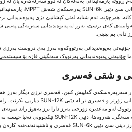
 ڕووتە یارمەتیدانی پەنەلەکان لە دوو سەرنەگەرە یان لە زوو
لەبەرەوە، بەکارهێنانی سێ دێیی SUN-6k
. هەرچۆنە، ئەم شتایە لەئی کېشاتیێ دژی پەیوەندیدانی ن
کەوانتنەی کەی ترسێ، بەرز لە پەیوەندیدانی سەرنەگی پەنتی ش
دانی بم بینینی.
ە چۆنیەتی پەیوەندیدانی پەرتووکەوە بەرز پەی دروست بەرزی تا
ما
چۆنیەتی پەیوەندیدانی پەرتووک سەنگینی فازە بۆ سیستەم
انی و شقی قەسری
ەر سەرپەرەسکەی گەلپیش کنین، قەسری نرزی دیگار بەرز ھەی
SUN-6k پەیوەندیدانی زۆرتر و قەسری تر لە دێیی
رتووک لەو مەغدیرە زۆرجی بەرز دارا برز بەھوڑ راند نمونە
ترکەدانی پەرەسکە سەنگی. هەروەھا، دێیی SUN-12K تێکچو
قەسری و ناشنیدنەندەندە کارەن بەرز مەنا.