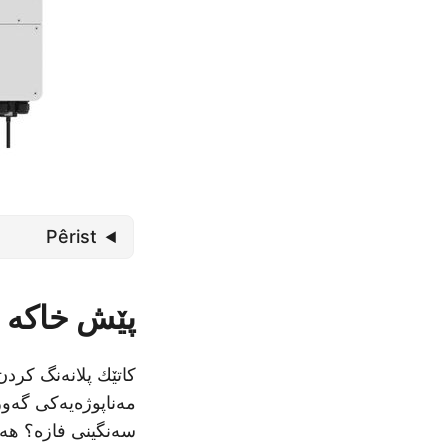
Pêrist
پێش خاکە
کاتێك پلانەنگ کرد
مەناپوژەیەکی گەور
سەنگینی فازە؟ هەر