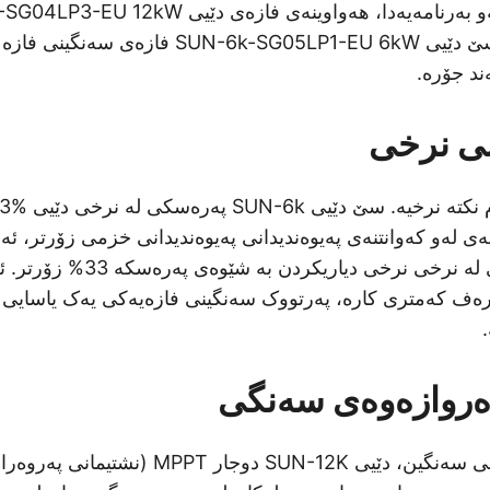
سێ گونجاندن بە سێ دێیی SUN-6k-SG05LP1-EU 6kW فا
د جۆرە.
نی نرخی
پەیوەندیدانی یەکە
ی لەو کەوانتنەی پەیوەندیدانی پەیوەندیدانی خزمی زۆرتر، ئەم
زۆرترە و فەرهدەی لە نرخی نرخی دیا
ف کەمتری کارە، پەرتووک سەنگینی فازەیەکی یەک یاسایی ب
لە فەرمی گونجاندنی سەنگین، دێیی SUN-12K دوجار