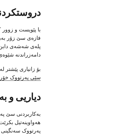
دروستکردن
با پێویست و زوور ک
فازەی سێ زۆر بەرز 
پلەی شەشەی دابن بە
دامەزراندنە شێوەی
بۆ زانیاری پێشتر 
سێی پەرتووک خۆر
دیاریی و بە
بەکاربردنی سێ پەر
هەواوینەتیل بکرێت،
پەرتووک سەنگینی ف