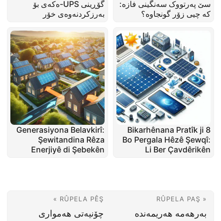
سێ پەرتووک سەنگینی فازە:
گۆڕینی UPS-ەکەی بۆ
کە چیی زۆر گونجاوە؟
بەرزکردنەوەی خۆر
Generasiyona Belavkirî:
8 Bikarhênana Pratîk ji
Şewitandina Rêza
Bo Pergala Hêzê Şewqî:
Enerjiyê di Şebekên
Li Ber Çavdêrikên
Modern de
Enerjiyê
RÛPELA PÊŞ »
« RÛPELA PAŞ
بەرهەمە هەریمەندە
چۆنیەتی هەمواری