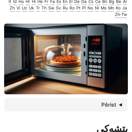
It
Id
Hu
Hr
Hi
He
Fr
Fa
Es
En
El
De
Da
Cs
Ca
Bn
Bg
Be
Ar
Zh
Vi
Uz
Uk
Tr
Th
Sw
Sv
Ru
Ro
Pt
Pl
No
Nl
Ms
Mn
Ko
Ja
Zh-Tw
Pêrist
پێشەکی