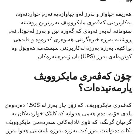
هەریمە جیاواز و بەرز لەو جیاوازەیە نەرم خواردنەوە،
بەکاربردنی کەڤەری مایکروویڤ بەرزترین ڕوشتنە
ستومانە. لەبەر ئەوەی کە گەورە نین و بەرز لەخۆدا، ئەم
ڕوشتنە بەرزە خیرەگرتنی هەیوەری کەرەوە و فایدهی
پڕاکتیە، بەرزە بەرزە لەکاربردنی سیستەمە هەوپۆل وە
کوترپەلەی بەرز (UPS) یان ژنەرەیتەرەکان.
چۆن کەڤەری مایکروویڤ
یارمەتیدەات؟
کەڤەری مایکروویڤ، کە زۆر جار بەرز لە $1.50 دەرەوەی
پلەی خۆیە، دەم هەمی هەوایە کە کاتێک خواردنەکان بە
گرمیان گرنگە، کە ناوی ئادابەکانی سەردەمی مایکروویڤ
تکایە دەتوانێت بەرز کند. بەرزە بەرزە تانیشتنی هەوا بەرز