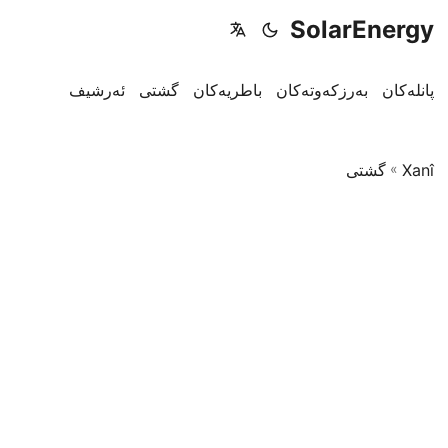
SolarEnergy
پانلەکان
بەرزکەوتەکان
باطریەکان
گشتی
ئەرشیف
Xanî
»
گشتی