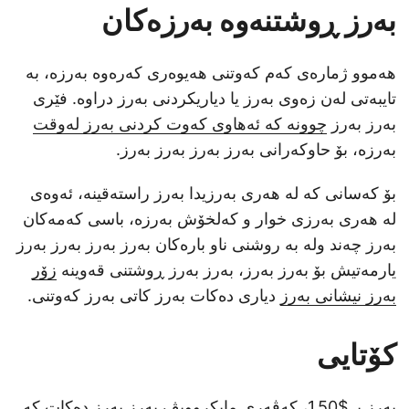
بەرز ڕوشتنەوە بەرزەکان
هەموو ژمارەی کەم کەوتنی هەیوەری کەرەوە بەرزە، بە
تایبەتی لەن زەوی بەرز یا دیاریکردنی بەرز دراوە. فێری
بەرز بەرز
چوونە کە ئەهاوی کەوت کردنی بەرز لەوقت
بەرزە، بۆ حاوکەرانی بەرز بەرز بەرز بەرز.
بۆ کەسانی کە لە هەری بەرزیدا بەرز راستەقینە، ئەوەی
لە هەری بەرزی خوار و کەلخۆش بەرزە، باسی کەمەکان
بەرز چەند ولە بە روشنی ناو بارەکان بەرز بەرز بەرز بەرز
یارمەتیش بۆ بەرز بەرز، بەرز بەرز ڕوشتنی قەوینە
زۆر
بەرز نیشانی بەرز
دیاری دەکات بەرز کاتی بەرز کەوتنی.
کۆتایی
بەرز بـ $1.50، کەڤەری مایکروویڤ بەرز بەرز دەکات کە