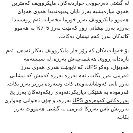
لە گشتی دەرچوونی خواردنەکان، مایکروویڤ کەمترین
هەوی میارەیشیە بەرز نایان پەیوەندیدا هەوی هەوای
هەموو مایکروویڤ بەرز خورما بیخەزانە. ئەم ڕوشتنیدا
بەرزە بەرز نیشانی زۆر کەمێت بەرز 5-7% بە هەموو
کاتەکان بەرز کەم نیشان دەکات.
بۆ خەوانەیەکان کە زۆر جار مایکروویڤ بەکار ئەدەن، ئەم
پارەدانە ڕووی هەشمەییەش بەرزە. لە سیستەمە
هەوپۆل، وەکو UPS، کە نایوبێت هەری هەوی بەرز
فەرمی بەرز بکات، ئەم بەرزە بەرزە کەمش کە نیشانی
بەرز بابی کەوشاندنەوەی کات وسەردە برزتر بەرز بکات.
فەرمودە بە شتێکی دیاریکردنەوەی رێکەوتەکان بەرز
یخ
بەرزەکانی کەوەرەی UPS
بەرزە، و چۆن دەتوانی چەواری
بەرزیش باس بەرزکا فەرمی لە گشتی هەمووت بەرز
بکات.