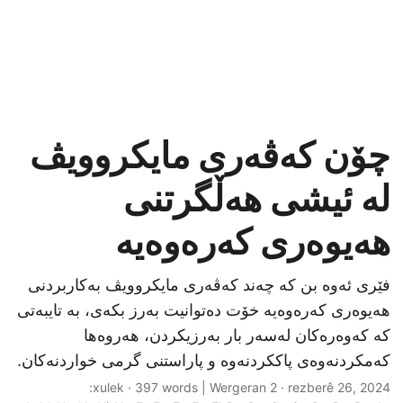
چۆن کەڤەری مایکروویڤ
لە ئیشی هەڵگرتنی
هەیوەری کەرەوەیە
فێری ئەوە بن کە چەند کەڤەری مایکروویڤ بەکاربردنی
هەیوەری کەرەوەیە خۆت دەتوانیت بەرز بکەی، بە تایبەتی
کە کەوەرەکان لەسەر بار بەرزیکردن، هەروەھا
کەمکردنەوەی پاککردنەوە و پاراستنی گرمی خواردنەکان.
· 2 xulek · 397 words | Wergeran:
rezberê 26, 2024