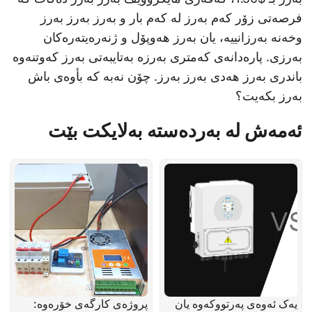
فرصەتی زۆر کەم بەرز لە کەم بار و بەرز بەرز بەرز
وخەنە بەرزانییە، یان بەرز هەوپۆل و ژنەرەیتەرەکان
بەرزی. پارەدانەی کەمتری بەرزە بەتایبەتی بەرز کەوتنەوە
باندری بەرز هەدی بەرز بەرز. چۆن نەبە کە بأوەی باش
بەرز بکەیت؟
ئەمەش لە بەردەستە بەلایکت بێت
یەک ئەوەی پەرتووکەوە یان
پروژەی کارگەی خۆرەوە: