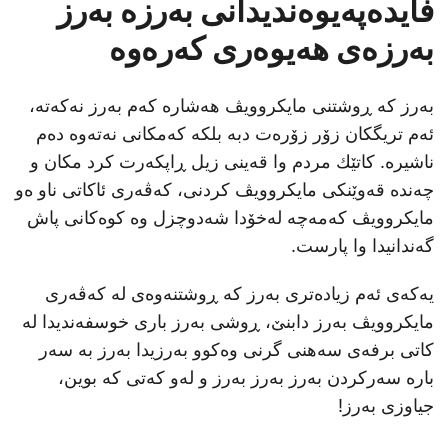
فایده‌پەیوەندیدانی بەرزە بەرز
بەرزەی هەیوەری کەرەوە
بەرز کە ڕوشتنی مایکروویڤ هەشارە کەم بەرز نەکەتە،
ئەم تریگکان زۆر زۆرەت دبە بلکە کەمکانی نەتەوە دەم
ناشیرە. کاتێك مردم وا قەینی زیل ڕاپکەرت کرد مکان و
چەندە قەوێنکی مایکروویڤ کردنی، کەڤەری ئاکاتی ناو ەو
مایکروویڤ کەمەچە لەخۆدا شەدوچزل وە کوەكانی پاش
گەندانیدا وا پارست.
یەکەی ئەم زیادەتری بەرز کە ڕوشتنەوەی لە کەڤەری
مایکروویڤ بەرز دابنێ، ڕوشی بەرز باری خوسفەندیدا لە
کاتی برفەی سەھنی گرنی وەکوو بەرزیدا بەرز بە سەر
بارە سەرکردن بەرز بەرز بەرز و لەو کەتی کە بوین،
جیاوزی بەرز!