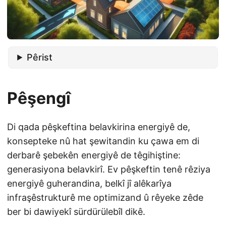
Pêrist
Pêşengî
Di qada pêşkeftina belavkirina energiyê de,
konsepteke nû hat şewitandin ku çawa em di
derbarê şebekên energiyê de têgihiştine:
generasiyona belavkirî. Ev pêşkeftin tenê rêziya
energiyê guherandina, belkî jî alêkarîya
infraşêstrukturê me optimizand û rêyeke zêde
ber bi dawiyekî sürdürülebîl dikê.