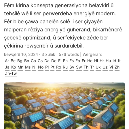
Fêm kirina konsepta generasiyona belavkirî û
tehsîlê wê li ser perwerdeha energiyê modern.
Fêr bibe çawa panelên solê li ser çiyayên
malperan rêziya energiyê guherand, bikarhênerê
şebekê optimizand, û serfekîyeke zêde ber
çêkirina rewşenbîr û sürdürülebîl.
kewçêrê 10, 2024
· 3 xulek · 576 words | Wergeran:
Ar
Be
Bg
Bn
Ca
Cs
Da
De
El
En
Es
Fa
Fr
He
Hi
Hr
Hu
Id
It
Ja
Ko
Mn
Ms
Nl
No
Pl
Pt
Ro
Ru
Sv
Sw
Th
Tr
Uk
Uz
Vi
Zh
Zh-Tw