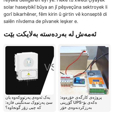
solar haseybikî bûya an jî pêşveçûna sektroyek li
gorî bikarhêner, fêm kirin û girtin vê konseptê di
salên nîvdema de pîvanek leşker e.
ئەمەش لە بەردەستە بەلایکت بێت
پروژەی کارگەی خۆرەوە:
یەک ئەوەی پەرتووکەوە یان
گۆڕینی UPS-ەکەی بۆ
سێ پەرتووک سەنگینی فازە:
بەرزکردنەوەی خۆر
کە چیی زۆر گونجاوە؟