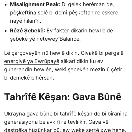
Misalignment Peak
: Di gelek herêman de,
pêşkeftina solê bi demî pêşkeftan re eşkere
nayê hilanîn.
Rêzê Şebekê
: Ev fakter dikarin hewl bide
şebekê yê neteweyîBalance.
Lê çarçoveyên nû hewlê dikin.
Civakê bi pergalê
energiyê ya Ewrûpayê
alîkarî dikin ku ev
guherandin hewlên, wekî şebekên mezin û çêtir
bi demekê bihêrsan.
Tahrîfê Kêşan: Gava Bûnê
Ukrayna gava bûnê bi tahrîfê kêşan de bi bîranîna
generasiyona belavkirî re tevlî kir. Gava vê
destpêka hüzünkar bû, ew weke şertê xwe hene.