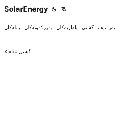
SolarEnergy
ئەرشیف
گشتی
باطریەکان
بەرزکەوتەکان
پانلەکان
Xanî
»
گشتی