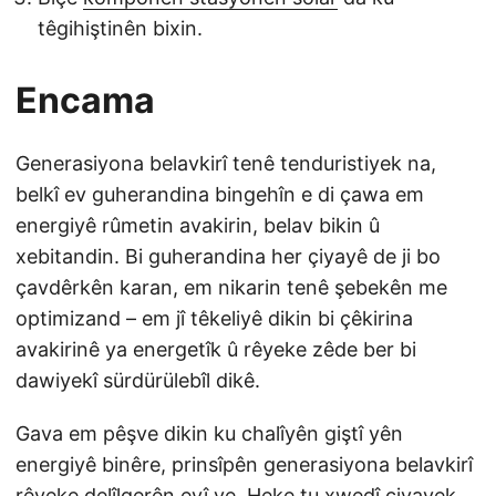
têgihiştinên bixin.
Encama
Generasiyona belavkirî tenê tenduristiyek na,
belkî ev guherandina bingehîn e di çawa em
energiyê rûmetin avakirin, belav bikin û
xebitandin. Bi guherandina her çiyayê de ji bo
çavdêrkên karan, em nikarin tenê şebekên me
optimizand – em jî têkeliyê dikin bi çêkirina
avakirinê ya energetîk û rêyeke zêde ber bi
dawiyekî sürdürülebîl dikê.
Gava em pêşve dikin ku chalîyên giştî yên
energiyê binêre, prinsîpên generasiyona belavkirî
rêyeke delîlgerên eyî ye. Heke tu xwedî çiyayek