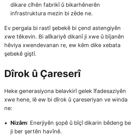
dikare cîhên fabrikî û bikarhênerên
infrastruktura mezin bi zêde ne.
Ev pergala bi rastî şebekê bi çend astengiyên
xwe têkevin. Bi alîkariyê dikanî ji xwe û bîjanên
hêviya xwendevanan re, ew kêm dike xebata
şebekê giştî.
Dîrok û Çareserî
Heke generasiyona belavkirî gelek îfadesaziyên
xwe hene, lê ew bi dîrok û çareseriyan ve winda
ne:
Nizâm
: Enerjiyên şopê û bîçî dikarin bêdeng be
ji ber şertên havînê.