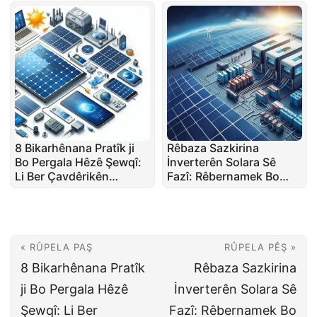
8 Bikarhênana Pratîk ji
Rêbaza Sazkirina
Bo Pergala Hêzê Şewqî:
İnverterên Solara Sê
Li Ber Çavdêrikên
Fazî: Rêbernamek Bo
Enerjiyê
Xwedîyên Mal
« RÛPELA PAŞ
RÛPELA PÊŞ »
8 Bikarhênana Pratîk
Rêbaza Sazkirina
ji Bo Pergala Hêzê
İnverterên Solara Sê
Şewqî: Li Ber
Fazî: Rêbernamek Bo