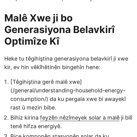
Malê Xwe ji bo
Generasiyona Belavkirî
Optimîze Kî
Heke tu têgihiştina generasiyona belavkirî ji xwe
kir, ev hin vêkîhêtinên bingehîn hene:
[Têgihiştina gerê malê xwe]
(/general/understanding-household-energy-
consumption/) da ku pergala xwe bi awayekî
rast û mezin bibe.
Bihiz kirina
feyzên nêzîmeyek solar a malê
ji bilî
tenê hifza energiyê.
Biçe
komponên stasyonên solar
da ku