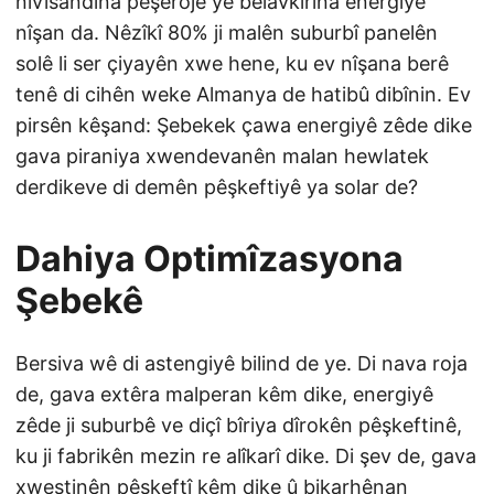
nivîsandina pêşerojê yê belavkirina energiyê
nîşan da. Nêzîkî 80% ji malên suburbî panelên
solê li ser çiyayên xwe hene, ku ev nîşana berê
tenê di cihên weke Almanya de hatibû dibînin. Ev
pirsên kêşand: Şebekek çawa energiyê zêde dike
gava piraniya xwendevanên malan hewlatek
derdikeve di demên pêşkeftiyê ya solar de?
Dahiya Optimîzasyona
Şebekê
Bersiva wê di astengiyê bilind de ye. Di nava roja
de, gava extêra malperan kêm dike, energiyê
zêde ji suburbê ve diçî bîriya dîrokên pêşkeftinê,
ku ji fabrikên mezin re alîkarî dike. Di şev de, gava
xwestinên pêşkeftî kêm dike û bikarhênan