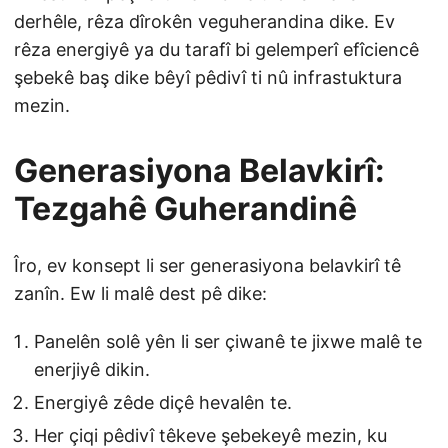
derhêle, rêza dîrokên veguherandina dike. Ev
rêza energiyê ya du tarafî bi gelemperî efîciencê
şebekê baş dike bêyî pêdivî ti nû infrastuktura
mezin.
Generasiyona Belavkirî:
Tezgahê Guherandinê
Îro, ev konsept li ser generasiyona belavkirî tê
zanîn. Ew li malê dest pê dike:
Panelên solê yên li ser çiwanê te jixwe malê te
enerjiyê dikin.
Energiyê zêde diçê hevalên te.
Her çiqi pêdivî têkeve şebekeyê mezin, ku