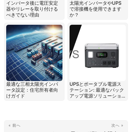
インバータ後に電圧安定
太陽光インバータやUPS
器やリレーを取り付ける
で溶接機を使用できます
べきでない理由
か？
最適な三相太陽光インバ
UPSとポータブル電源ス
ータ設定：住宅所有者向
テーション: 最適なバック
けガイド
アップ電源ソリューショ
ンの選び方
« 前へ
次へ »