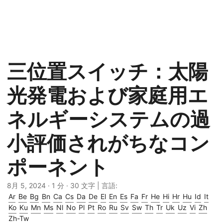
三位置スイッチ：太陽
光発電および家庭用エ
ネルギーシステムの過
小評価されがちなコン
ポーネント
8月 5, 2024
· 1 分 · 30 文字 | 言語:
Ar
Be
Bg
Bn
Ca
Cs
Da
De
El
En
Es
Fa
Fr
He
Hi
Hr
Hu
Id
It
Ko
Ku
Mn
Ms
Nl
No
Pl
Pt
Ro
Ru
Sv
Sw
Th
Tr
Uk
Uz
Vi
Zh
Zh-Tw