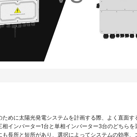
のために太陽光発電システムを計画する際、よく直面す
三相インバーター1台と単相インバーター3台のどちらを
にも長所と短所があり、選択によってシステムの効率、