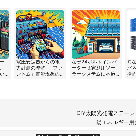
ー
電圧安定器からの電
なぜ24ボルトインバ
異
、
力計測の理解: 「ファ
ーターは家庭用ソー
パネ
違い
ントム」電流現象の
ラーシステムに不適
括
解明
切なのか
DIY太陽光発電ステーシ
陽エネルギー用