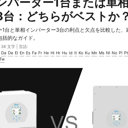
ンバーター1台または単
3台：どちらがベストか
ー1台と単相インバーター3台の利点と欠点を比較した、
包括的なガイド。
· 38 文字 | 言語:
Da
De
El
En
Es
Fa
Fr
He
Hi
Hr
Hu
Id
It
Ko
Ku
Mn
Ms
Nl
No
Pl
Pt
Tw