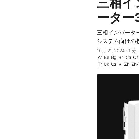
三相イ
ーター
三相インバータ
システム向けの
10月 21, 2024
· 1 分 
Ar
Be
Bg
Bn
Ca
Cs
Tr
Uk
Uz
Vi
Zh
Zh-