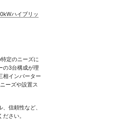
EU 10kWハイブリッ
の特定のニーズに
ーの3台構成が理
三相インバーター
のニーズや設置ス
ル、信頼性など、
ください。