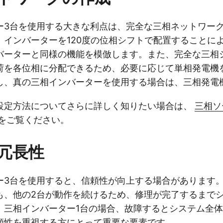
ー3台を使用する大きな利点は、完全な三相ネットワー
、インバーターを120度の位相シフトで配置することに
バーターと同様の機能を模倣します。また、完全な三相
荷を各位相に分配できるため、必要に応じて単相発電機
し、真の三相インバーターを使用する場合は、三相発電
設定方法についてさらに詳しく知りたい場合は、
三相ソ
をご覧ください。
冗長性
ー3台を使用すると、信頼性が向上する場合があります。
も、他の2台が動作を続けるため、修理が完了するまで
、三相インバーター1台の場合、故障するとシステム全
頼性を重視する方にとって重要な要素です。