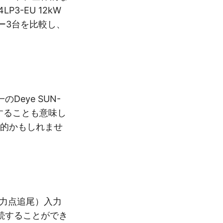
3-EU 12kW
ーター3台を比較し、
Deye SUN-
することも意味し
済的かもしれませ
大電力点追尾）入力
続することができ