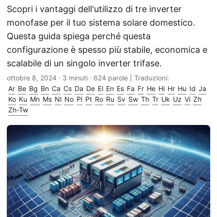
Scopri i vantaggi dell'utilizzo di tre inverter
monofase per il tuo sistema solare domestico.
Questa guida spiega perché questa
configurazione è spesso più stabile, economica e
scalabile di un singolo inverter trifase.
ottobre 8, 2024
· 3 minuti · 624 parole | Traduzioni:
Ar
Be
Bg
Bn
Ca
Cs
Da
De
El
En
Es
Fa
Fr
He
Hi
Hr
Hu
Id
Ja
Ko
Ku
Mn
Ms
Nl
No
Pl
Pt
Ro
Ru
Sv
Sw
Th
Tr
Uk
Uz
Vi
Zh
Zh-Tw