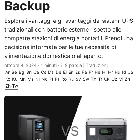
Backup
Esplora i vantaggi e gli svantaggi dei sistemi UPS
tradizionali con batterie esterne rispetto alle
compatte stazioni di energia portatili. Prendi una
decisione informata per le tue necessità di
alimentazione domestica o all'aperto.
ottobre 4, 2024
· 4 minuti · 719 parole | Traduzioni:
Ar
Be
Bg
Bn
Ca
Cs
Da
De
El
En
Es
Fa
Fr
He
Hi
Hr
Hu
Id
Ja
Ko
Ku
Mn
Ms
Nl
No
Pl
Pt
Ro
Ru
Sv
Sw
Th
Tr
Uk
Uz
Vi
Zh
Zh-Tw