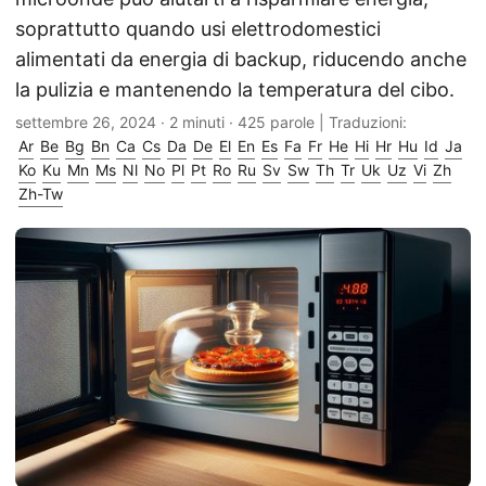
soprattutto quando usi elettrodomestici
alimentati da energia di backup, riducendo anche
la pulizia e mantenendo la temperatura del cibo.
settembre 26, 2024
· 2 minuti · 425 parole | Traduzioni:
Ar
Be
Bg
Bn
Ca
Cs
Da
De
El
En
Es
Fa
Fr
He
Hi
Hr
Hu
Id
Ja
Ko
Ku
Mn
Ms
Nl
No
Pl
Pt
Ro
Ru
Sv
Sw
Th
Tr
Uk
Uz
Vi
Zh
Zh-Tw