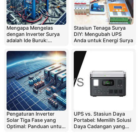
Mengapa Mengelas
Stasiun Tenaga Surya
dengan Inverter Surya
DIY: Mengubah UPS
adalah Ide Buruk:
Anda untuk Energi Surya
Pelajaran dari Dunia
Nyata
Pengaturan Inverter
UPS vs. Stasiun Daya
Solar Tiga Fase yang
Portabel: Memilih Solusi
Optimal: Panduan untuk
Daya Cadangan yang
Pemilik Rumah
Tepat