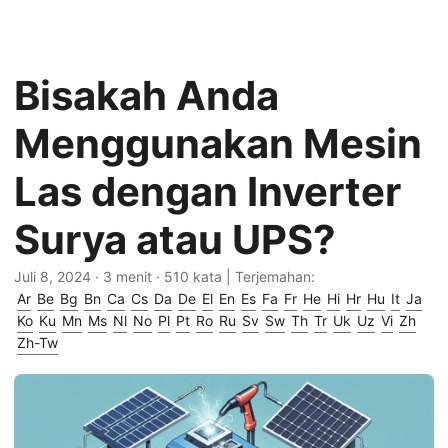
Bisakah Anda
Menggunakan Mesin
Las dengan Inverter
Surya atau UPS?
Juli 8, 2024
· 3 menit · 510 kata | Terjemahan:
Ar
Be
Bg
Bn
Ca
Cs
Da
De
El
En
Es
Fa
Fr
He
Hi
Hr
Hu
It
Ja
Ko
Ku
Mn
Ms
Nl
No
Pl
Pt
Ro
Ru
Sv
Sw
Th
Tr
Uk
Uz
Vi
Zh
Zh-Tw