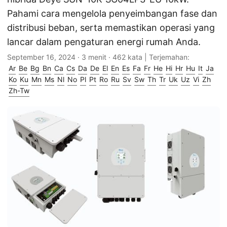
Pahami cara mengelola penyeimbangan fase dan
distribusi beban, serta memastikan operasi yang
lancar dalam pengaturan energi rumah Anda.
September 16, 2024
· 3 menit · 462 kata | Terjemahan:
Ar
Be
Bg
Bn
Ca
Cs
Da
De
El
En
Es
Fa
Fr
He
Hi
Hr
Hu
It
Ja
Ko
Ku
Mn
Ms
Nl
No
Pl
Pt
Ro
Ru
Sv
Sw
Th
Tr
Uk
Uz
Vi
Zh
Zh-Tw