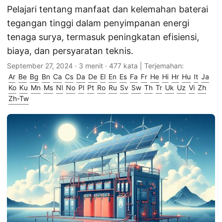
Pelajari tentang manfaat dan kelemahan baterai
tegangan tinggi dalam penyimpanan energi
tenaga surya, termasuk peningkatan efisiensi,
biaya, dan persyaratan teknis.
September 27, 2024
· 3 menit · 477 kata | Terjemahan:
Ar
Be
Bg
Bn
Ca
Cs
Da
De
El
En
Es
Fa
Fr
He
Hi
Hr
Hu
It
Ja
Ko
Ku
Mn
Ms
Nl
No
Pl
Pt
Ro
Ru
Sv
Sw
Th
Tr
Uk
Uz
Vi
Zh
Zh-Tw