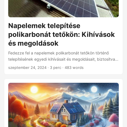
Napelemek telepítése
polikarbonát tetőkön: Kihívások
és megoldások
Fedezze fel a napelemek polikarbonát tetőkön történő
telepítésének egyedi kihívásait és megoldásait, biztosítva a
biztonságot és hatékonyságot a megújuló energia
szeptember 24, 2024
· 3 perc · 483 words
projektjében.