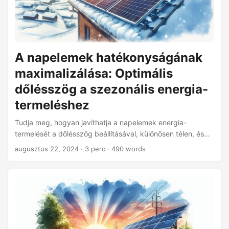
A napelemek hatékonyságának
maximalizálása: Optimális
dőlésszög a szezonális energia-
termeléshez
Tudja meg, hogyan javíthatja a napelemek energia-
termelését a dőlésszög beállításával, különösen télen, és
miért lehet, hogy egy univerzális dőlésszög nem mindig a
augusztus 22, 2024
· 3 perc · 490 words
legjobb megoldás az önálló rendszerek számára.