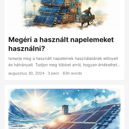
Megéri a használt napelemeket
használni?
Ismerje meg a használt napelemek használatának előnyeit
és hátrányait. Tudjon meg többet arról, hogyan értékelheti
azok állapotát, a lehetséges megtakarításokat és a
augusztus 30, 2024
· 3 perc · 630 words
hatékony napelemhasználat szempontjait.