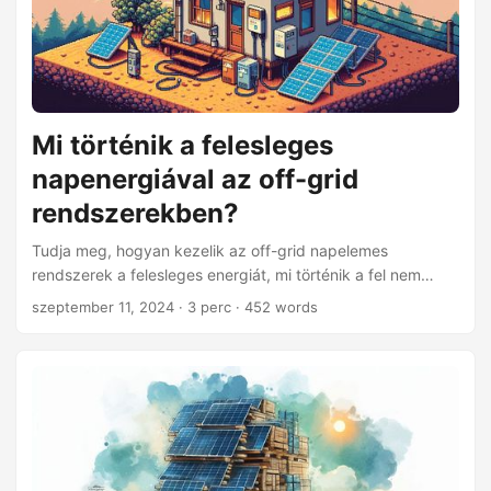
Mi történik a felesleges
napenergiával az off-grid
rendszerekben?
Tudja meg, hogyan kezelik az off-grid napelemes
rendszerek a felesleges energiát, mi történik a fel nem
használt árammal, és hogyan növelhető a hatékonyság,
szeptember 11, 2024
· 3 perc · 452 words
miközben megelőzhető a rendszer károsodása.