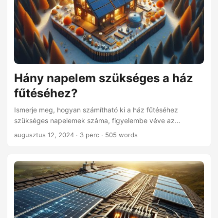
Hány napelem szükséges a ház
fűtéséhez?
Ismerje meg, hogyan számítható ki a ház fűtéséhez
szükséges napelemek száma, figyelembe véve az
energiaigényeket, a panelek teljesítményét és a
augusztus 12, 2024
· 3 perc · 505 words
napsütéses órák számát.