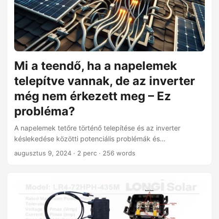
Mi a teendő, ha a napelemek
telepítve vannak, de az inverter
még nem érkezett meg – Ez
probléma?
A napelemek tetőre történő telepítése és az inverter
késlekedése közötti potenciális problémák és
megfontolások feltárása.
augusztus 9, 2024
· 2 perc · 256 words