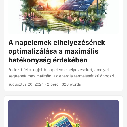
A napelemek elhelyezésének
optimalizálása a maximális
hatékonyság érdekében
Fedezd fel a legjobb napelem elhelyezéseket, amelyek
segítenek maximalizálni az energia termelését különböző
forgatókönyvekben, a háztartásoktól a vállalkozásokig, és
augusztus 20, 2024
· 2 perc · 326 words
tudd meg, hogyan alkalmazhatod a telepítéseket az
egyedi igényeidhez.