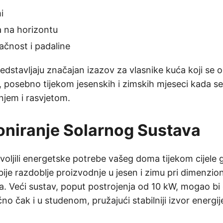
i
a na horizontu
čnost i padaline
edstavljaju značajan izazov za vlasnike kuća koji se o
u, posebno tijekom jesenskih i zimskih mjeseci kada 
njem i rasvjetom.
niranje Solarnog Sustava
voljili energetske potrebe vašeg doma tijekom cijele 
abije razdoblje proizvodnje u jesen i zimu pri dimenzio
a. Veći sustav, poput postrojenja od 10 kW, mogao bi 
 čak i u studenom, pružajući stabilniji izvor energij