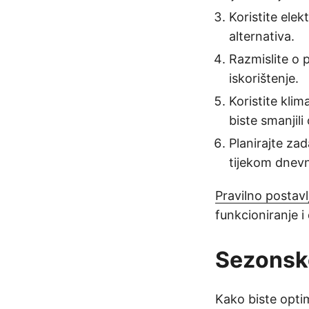
Koristite elek
alternativa.
Razmislite o 
iskorištenje.
Koristite kli
biste smanjili
Planirajte zad
tijekom dnevn
Pravilno postavl
funkcioniranje 
Sezonsk
Kako biste optim