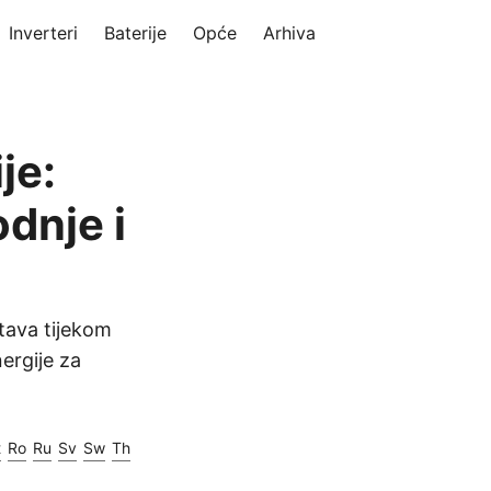
Inverteri
Baterije
Opće
Arhiva
je:
dnje i
stava tijekom
nergije za
t
Ro
Ru
Sv
Sw
Th