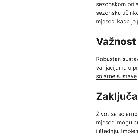
sezonskom pril
sezonsku učinko
mjeseci kada je
Važnost 
Robustan sustav 
varijacijama u p
solarne sustave
Zaključ
Život sa solarno
mjeseci mogu pru
i štednju. Imple