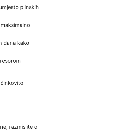
 umjesto plinskih
za maksimalno
ih dana kako
mpresorom
učinkovito
ne, razmislite o