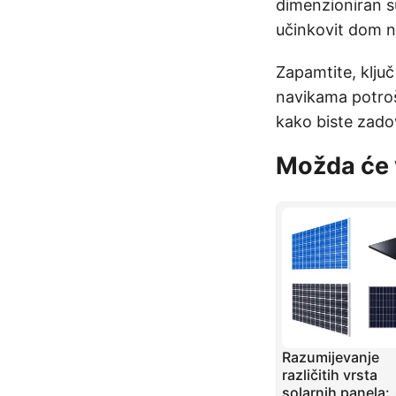
dimenzioniran s
učinkovit dom na
Zapamtite, ključ 
navikama potroš
kako biste zadov
Možda će 
Razumijevanje
različitih vrsta
solarnih panela: