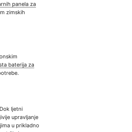
arnih panela za
om zimskih
zonskim
sta baterija za
potrebe.
Dok ljetni
ivije upravljanje
jima u prikladno