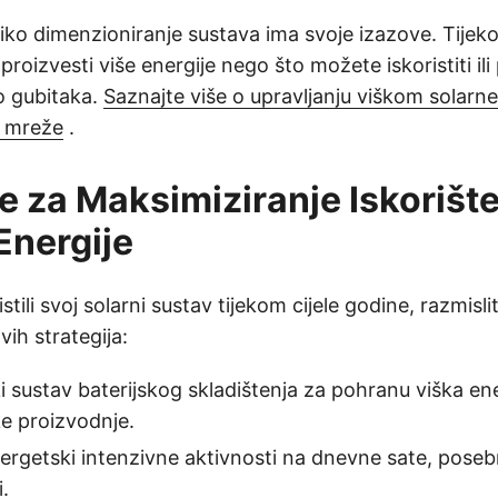
iko dimenzioniranje sustava ima svoje izazove. Tijeko
roizvesti više energije nego što možete iskoristiti ili 
o gubitaka.
Saznajte više o upravljanju viškom solarne
n mreže
.
je za Maksimiziranje Iskorišt
Energije
stili svoj solarni sustav tijekom cijele godine, razmisli
vih strategija:
ki sustav baterijskog skladištenja za pohranu viška en
ke proizvodnje.
rgetski intenzivne aktivnosti na dnevne sate, poseb
i.