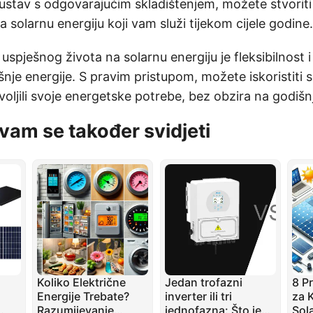
ustav s odgovarajućim skladištenjem, možete stvoriti 
 solarnu energiju koji vam služi tijekom cijele godine.
uspješnog života na solarnu energiju je fleksibilnost i 
nje energije. S pravim pristupom, možete iskoristiti
oljili svoje energetske potrebe, bez obzira na godišn
vam se također svidjeti
Koliko Električne
Jedan trofazni
8 P
Energije Trebate?
inverter ili tri
za 
Razumijevanje
jednofazna: Što je
Sol