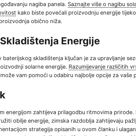
agođavanju nagiba panela.
Saznajte više o nagibu sol
vitost
kako biste povećali proizvodnju energije tijek
 proizvodnja obično niža.
Skladištenja Energije
baterijskog skladištenja ključan je za upravljanje se
roizvodnji solarne energije.
Razumijevanje različitih vr
može vam pomoći u odabiru najbolje opcije za vaše 
ak
m energijom zahtijeva prilagodbu ritmovima prirode. 
žiti obilje energije, zimska razdoblja zahtijevaju pažlj
mentacijom strategija opisanih u ovom članku i ulagan