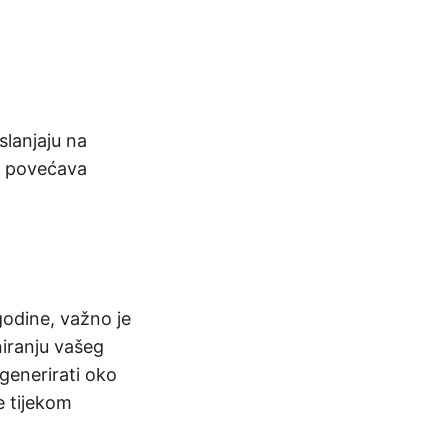
slanjaju na
se povećava
godine, važno je
niranju vašeg
generirati oko
e tijekom