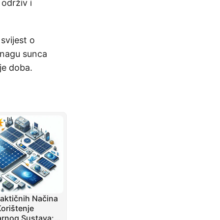
održiv i
svijest o
 snagu sunca
je doba.
raktičnih Načina
Korištenje
arnog Sustava: