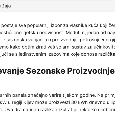
ržaja
 postaje sve popularniji izbor za vlasnike kuća koji žel
i postići energetsku neovisnost. Međutim, jedan od na
 je sezonska varijacija u proizvodnji i potrošnji energ
ćemo kako optimizirati vaš solarni sustav za učinkovito
ući se s jedinstvenim izazovima koje donose različit
vanje Sezonske Proizvodnje
arnih panela značajno varira tijekom godine. Na primj
kW u regiji Kijev može proizvesti 30 kWh dnevno u lip
 Ova dramatična razlika rezultat je nekoliko čimbeni