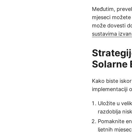
Međutim, prevel
mjeseci možete p
može dovesti d
sustavima izva
Strategi
Solarne 
Kako biste iskori
implementaciji o
Uložite u veli
razdoblja nis
Pomaknite ene
ljetnih mjesec