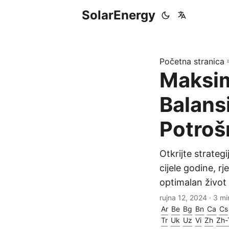
SolarEnergy
Početna stranica
Maksim
Balans
Potroš
Otkrijte strateg
cijele godine, r
optimalan život
rujna 12, 2024
· 3 min
Ar
Be
Bg
Bn
Ca
Cs
Tr
Uk
Uz
Vi
Zh
Zh-