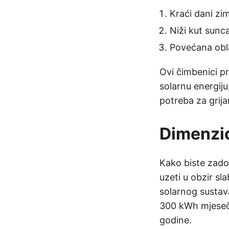
Kraći dani zim
Niži kut sunc
Povećana obla
Ovi čimbenici pr
solarnu energij
potreba za grija
Dimenzio
Kako biste zado
uzeti u obzir sl
solarnog sustav
300 kWh mjesečno
godine.