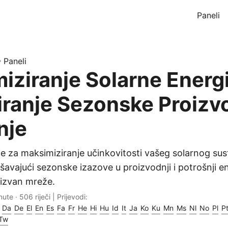
Paneli
»
Paneli
iziranje Solarne Energi
iranje Sezonske Proizvo
nje
ije za maksimiziranje učinkovitosti vašeg solarnog su
ješavajući sezonske izazove u proizvodnji i potrošnji e
 izvan mreže.
ute · 506 riječi | Prijevodi:
Da
De
El
En
Es
Fa
Fr
He
Hi
Hu
Id
It
Ja
Ko
Ku
Mn
Ms
Nl
No
Pl
P
Tw