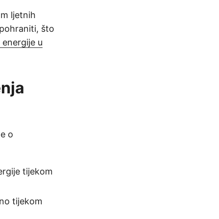
m ljetnih
pohraniti, što
 energije u
enja
te o
ergije tijekom
no tijekom