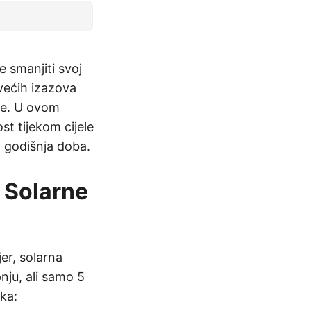
e smanjiti svoj
jvećih izazova
ije. U ovom
st tijekom cijele
a godišnja doba.
 Solarne
er, solarna
nju, ali samo 5
ka: