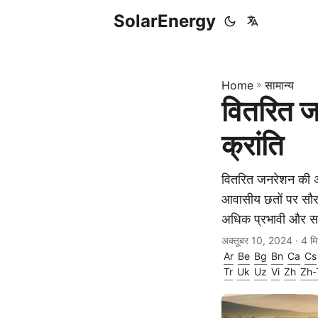
SolarEnergy
Home
»
सामान्य
वितरित जन
क्रांति
वितरित जनरेशन की अव
आवासीय छतों पर सौर 
अधिक प्रभावी और सतत 
अक्तूबर 10, 2024
· 4 म
Ar
Be
Bg
Bn
Ca
Cs
Tr
Uk
Uz
Vi
Zh
Zh-