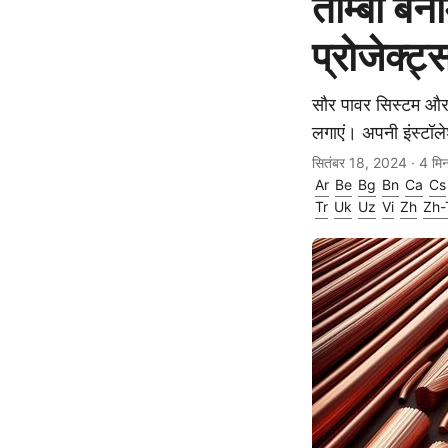
ताम्बा बन
प्रोजेक्ट
सौर पावर सिस्टम और घ
लगाएं। अपनी इंस्टॉले
सितंबर 18, 2024
· 4 मि
Ar
Be
Bg
Bn
Ca
Cs
Tr
Uk
Uz
Vi
Zh
Zh-