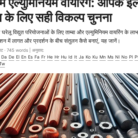
ाम एल्युमिनियम वायरिंग: आपके इल
्स के लिए सही विकल्प चुनना
रेलू विद्युत परियोजनाओं के लिए ताम्बा और एल्युमिनियम वायरिंग के ला
शन में लागत और प्रदर्शन के बीच संतुलन कैसे बनाएं, यह जानें।
नट · 745 words | अनुवाद:
Da
De
El
En
Es
Fa
Fr
He
Hr
Hu
Id
It
Ja
Ko
Ku
Mn
Ms
Nl
No
Pl
P
Tw