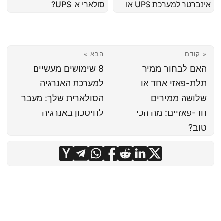
אינברטר למערכת UPS או
סולארי או UPS?
מערכת סולארית
« קודם
הבא »
האם לבחור ממיר
8 שימושים מעשיים
תלת-פאזי אחד או
למערכת האנרגיה
שלושה ממירים
הסולארית שלך: מעבר
חד-פאזיים: מה הכי
לחיסכון באנרגיה
טוב?