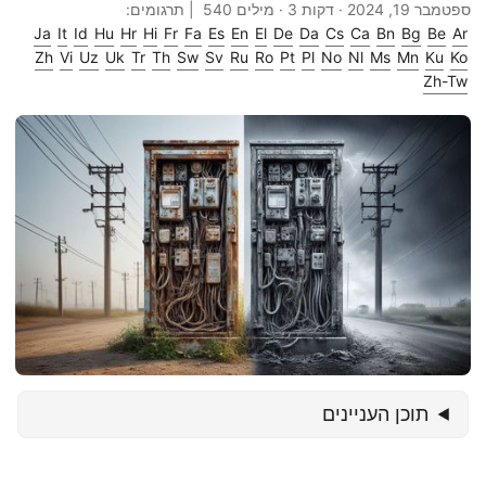
ספטמבר 19, 2024
· דקות 3 · מילים 540 | תרגומים:
Ja
It
Id
Hu
Hr
Hi
Fr
Fa
Es
En
El
De
Da
Cs
Ca
Bn
Bg
Be
Ar
Zh
Vi
Uz
Uk
Tr
Th
Sw
Sv
Ru
Ro
Pt
Pl
No
Nl
Ms
Mn
Ku
Ko
Zh-Tw
תוכן העניינים