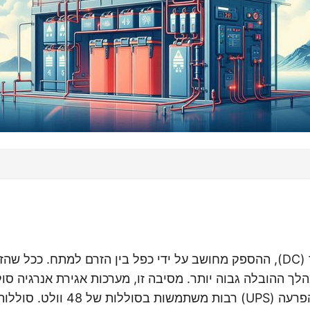
במערכות זרם ישיר (DC), ההספק מחושב על ידי כפל בין הזרם למתח. ככל
לך ההובלה גבוה יותר. מסיבה זו, מערכות אגירת אנרגיה סו
אספקת כוח ללא הפרעה (UPS) רבות משתמש