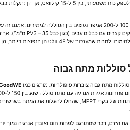
58.4 וולט, יכולות לספק כוח משמעותי, בין 5 ל-15 קילווא
לדוגמה, זרמים בין 100 ל-200 אמפר נפוצים בין הסוללה לממירים. אמנ
בצורה נוחה במרחקים קצרים עם
מביא לאי-יעילות ולחימום. למרות שמערכות של 48 וולט הן הנפוצ
 סוללות מתח גבוה
סוללות מתח גבוה צוברות פופולריות. מותגים כמו
GoodWE
משקפת את ההתפתחות של בקרי MPPT, שהחלו להעלות את המתח בש
ת הזרם, דבר שמתורגם לפחות חום ואובדן אנרגיה נמוך יו