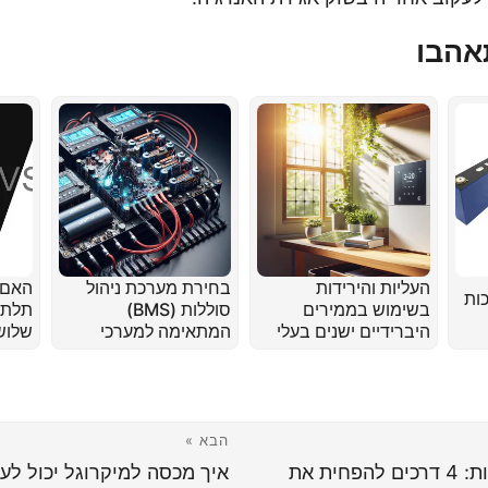
אהבו
העליות והירידות
בחירת מערכת ניהול
האם 
ות
בשימוש בממירים
סוללות (BMS)
תלת-
היברידיים ישנים בעלי
המתאימה למערכי
שלוש
מתח נמוך
סוללות LiFePO4
חד-פ
בעבודת יד
טוב?
הבא »
מים חמים ביעילות: 4 דרכים להפחית את
איך מכסה למיקרוגל יכול לעז