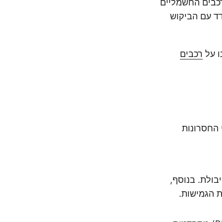
רכבים החשמליים
300-550 וולט) כדי להתמודד עם הביקוש
ו על
רכבים
 החסרונות
בולת. בנוסף,
ת הגמישות.