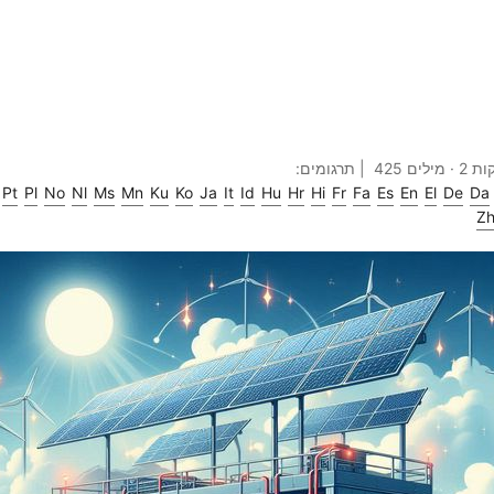
ם 425 | תרגומים:
Pt
Pl
No
Nl
Ms
Mn
Ku
Ko
Ja
It
Id
Hu
Hr
Hi
Fr
Fa
Es
En
El
De
Da
Z