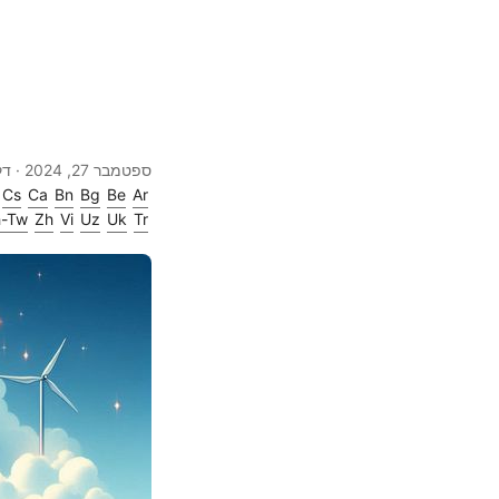
ספטמבר 27, 2024
· דקות 2 · מילי
Cs
Ca
Bn
Bg
Be
Ar
h-Tw
Zh
Vi
Uz
Uk
Tr