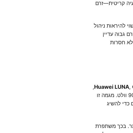
ט, אך הן נתקלות בבעיה קריטית—זרם
ם זה עשוי להיראות ניהול
 כבלים עבים (כגון כבל PV3 – 35 מ"מ²), אך זרם גבוה עדיין
ות ביותר, הן לא חסרות
,
Huawei LUNA
,
מציעים כיום פתרונות אגירת אנרגיה עם מתח סוללה שנע בין 150 ל-900 וולט. מגמה זו
רשורים כדי להשיג
תר. בכך משתפרת