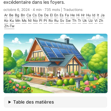
excédentaire dans les foyers.
octobre 6, 2024
· 4 min · 735 mots | Traductions:
Ar
Be
Bg
Bn
Ca
Cs
Da
De
El
En
Es
Fa
He
Hi
Hr
Hu
Id
It
Ja
Ko
Ku
Mn
Ms
Nl
No
Pl
Pt
Ro
Ru
Sv
Sw
Th
Tr
Uk
Uz
Vi
Zh
Zh-Tw
Table des matières