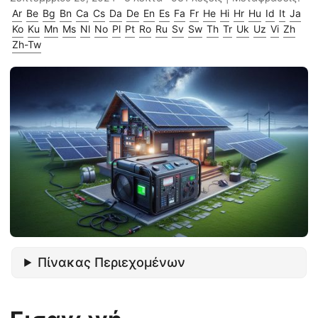
Ar
Be
Bg
Bn
Ca
Cs
Da
De
En
Es
Fa
Fr
He
Hi
Hr
Hu
Id
It
Ja
Ko
Ku
Mn
Ms
Nl
No
Pl
Pt
Ro
Ru
Sv
Sw
Th
Tr
Uk
Uz
Vi
Zh
Zh-Tw
Πίνακας Περιεχομένων