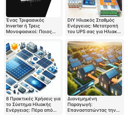
Ένας Τριφασικός
DIY Ηλιακός Σταθμός
Inverter ή Τρεις
Ενέργειας: Μετατροπή
Μονοφασικοί: Ποιος
του UPS σας για Ηλιακή
είναι ο Καλύτερος;
Ενέργεια
8 Πρακτικές Χρήσεις για
Διανεμημένη
το Σύστημα Ηλιακής
Παραγωγή:
Ενέργειας: Πέρα από
Επαναστατώντας την
την Εξοικονόμηση
Ροή Ενέργειας στους
Ενέργειας
Σύγχρονους Δικτύους