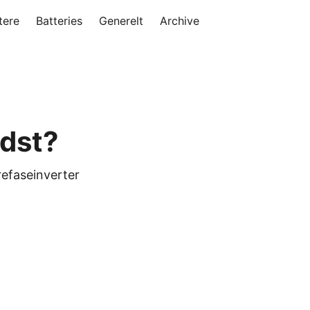
tere
Batteries
Generelt
Archive
edst?
efaseinverter