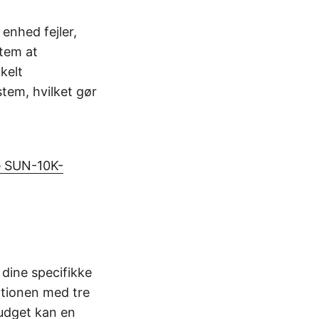
 enhed fejler,
stem at
kelt
stem, hvilket gør
 SUN-10K-
 dine specifikke
rationen med tre
udget kan en