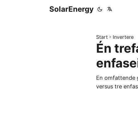
SolarEnergy
Start
»
Invertere
Én tref
enfase
En omfattende g
versus tre enfase