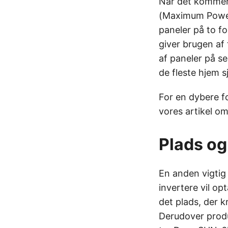
Når det kommer 
(Maximum Power 
paneler på to fo
giver brugen af 
af paneler på se
de fleste hjem sj
For en dybere for
vores artikel o
Plads og
En anden vigti
invertere vil o
det plads, der k
Derudover produ