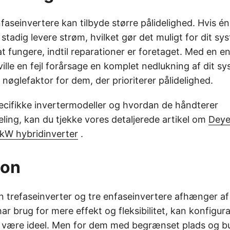
faseinvertere kan tilbyde større pålidelighed. Hvis én
stadig levere strøm, hvilket gør det muligt for dit sy
 fungere, indtil reparationer er foretaget. Med en en
ville en fejl forårsage en komplet nedlukning af dit sy
 nøglefaktor for dem, der prioriterer pålidelighed.
cifikke invertermodeller og hvordan de håndterer
ling, kan du tjekke vores detaljerede artikel om
Deye
W hybridinverter
.
ion
n trefaseinverter og tre enfaseinvertere afhænger af
ar brug for mere effekt og fleksibilitet, kan konfigu
e være ideel. Men for dem med begrænset plads og b