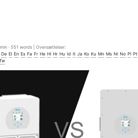
 min · 551 words | Oversættelser:
De
El
En
Es
Fa
Fr
He
Hi
Hr
Hu
Id
It
Ja
Ko
Ku
Mn
Ms
Nl
No
Pl
Pt
Tw