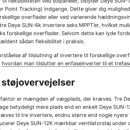
til fleksibiliteten ved solpaneler, tilbyder Deye SUN
Point Tracking) indgange. Dette giver dig mulighed fo
rskellige overflader eller ved varierende hældningsvi
tre Deye SUN-6k invertere seks MPPT’er, hvilket mulig
ks forskellige overflader. Selvom dette kan lyde ford
ældent sådan fleksibilitet i praksis.
ståelse af tilslutning af invertere til forskellige over
m
hvordan man tilslutter en enfaseinverter til et tref
 støjovervejelser
g faktor er mængden af vægplads, der kræves. Tre 
ptage betydeligt mere plads end en enkelt Deye SUN-1
ræves til tre invertere, endnu større end nogle nyer
cerer Deye SUN-12K mærkbar ventilatorstøj under d