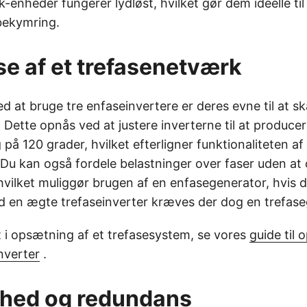
enheder fungerer lydløst, hvilket gør dem ideelle til i
 bekymring.
se af et trefasenetværk
ed at bruge tre enfaseinvertere er deres evne til at s
Dette opnås ved at justere inverterne til at produce
på 120 grader, hvilket efterligner funktionaliteten af
 Du kan også fordele belastninger over faser uden at 
hvilket muliggør brugen af en enfasegenerator, hvis d
 en ægte trefaseinverter kræves der dog en trefase
t i opsætning af et trefasesystem, se vores
guide til
inverter
.
ghed og redundans