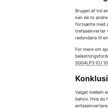
Brugen af tre en
kan de to andre 
fortsætte med at
trefaseinverter 
redundans til en
For mere om spe
belastningsforde
SG04LP3-EU 10k
Konklus
Valget mellem e
behov. Hvis du h
enfaseinverter