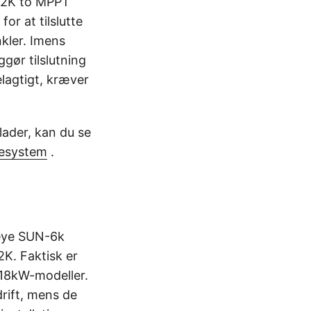
-12K to MPPT
r at tilslutte
nkler. Imens
gør tilslutning
elagtigt, kræver
flader, kan du se
asesystem
.
Deye SUN-6k
2K. Faktisk er
e 18kW-modeller.
rift, mens de