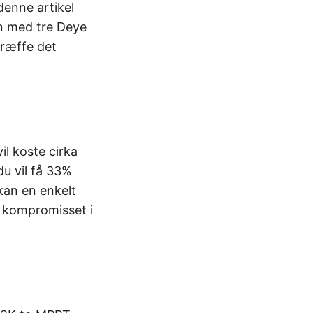
denne artikel
n med tre Deye
ræffe det
l koste cirka
u vil få 33%
kan en enkelt
 kompromisset i