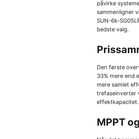
påvirke systeme
sammenligner v
SUN-6k-SG05LP1
bedste valg.
Prissam
Den første over
33% mere end en
mere samlet eff
trefaseinverte
effektkapacitet.
MPPT og