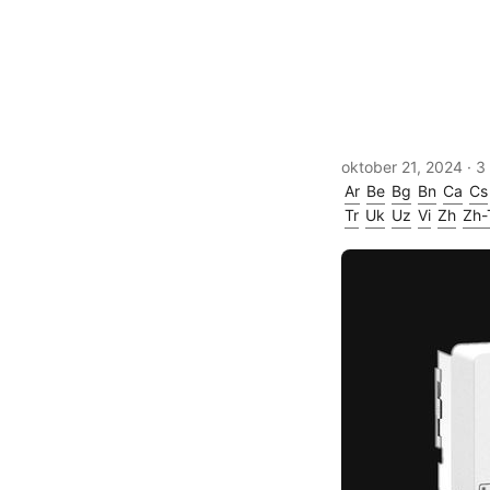
oktober 21, 2024
· 3
Ar
Be
Bg
Bn
Ca
Cs
Tr
Uk
Uz
Vi
Zh
Zh-