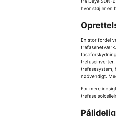
tre Deye SUN-6k-
hvor støj er en
Oprettel
En stor fordel v
trefasenetværk. 
faseforskydning 
trefaseinverter.
trefasesystem, 
nødvendigt. Med
For mere indsig
trefase solcelle
Pålideli