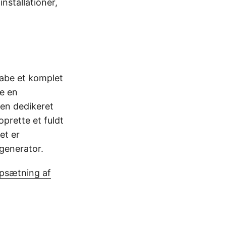
nstallationer,
kabe et komplet
re en
 en dedikeret
oprette et fuldt
et er
generator.
 opsætning af