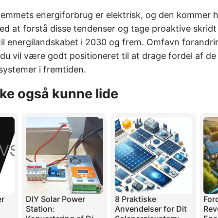
jemmets energiforbrug er elektrisk, og den kommer h
d at forstå disse tendenser og tage proaktive skridt 
 til energilandskabet i 2030 og frem. Omfavn forandr
 du vil være godt positioneret til at drage fordel af d
systemer i fremtiden.
ke også kunne lide
er
DIY Solar Power
8 Praktiske
For
Station:
Anvendelser for Dit
Rev