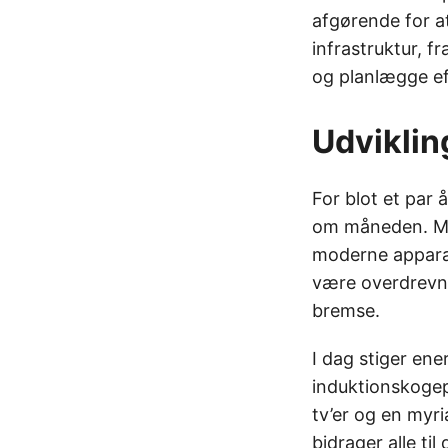
afgørende for a
infrastruktur, f
og planlægge ef
Udviklin
For blot et par 
om måneden. Me
moderne apparat
være overdrevn
bremse.
I dag stiger ene
induktionskogep
tv’er og en myr
bidrager alle ti