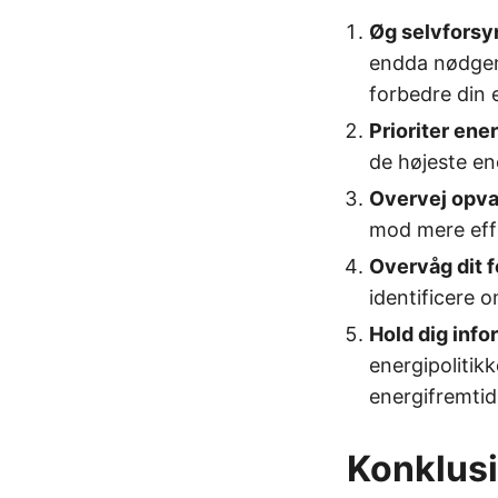
Øg selvforsy
endda nødgen
forbedre din
Prioriter ener
de højeste en
Overvej opva
mod mere eff
Overvåg dit 
identificere o
Hold dig info
energipolitik
energifremtid
Konklus