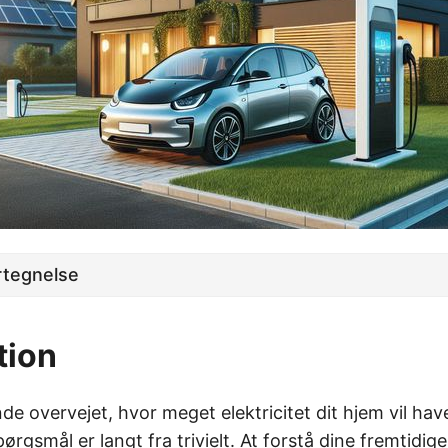
rtegnelse
tion
e overvejet, hvor meget elektricitet dit hjem vil ha
ørgsmål er langt fra trivielt. At forstå dine fremtidi