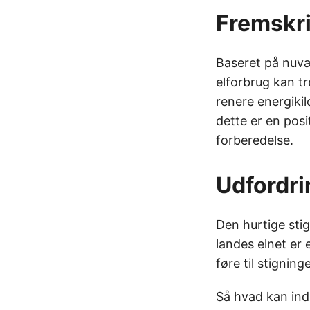
Fremskri
Baseret på nuvæ
elforbrug kan t
renere energikil
dette er en posi
forberedelse.
Udfordri
Den hurtige sti
landes elnet er 
føre til stigning
Så hvad kan ind