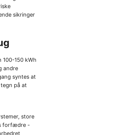
riske
sende sikringer
ug
kun 100-150 kWh
g andre
gang syntes at
tegn på at
ystemer, store
s forfædre -
forbedret