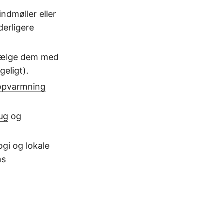
indmøller eller
erligere
 vælge dem med
geligt).
 opvarmning
rug
og
ogi og lokale
ms