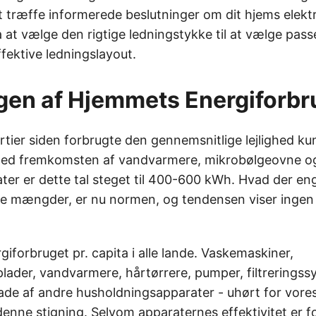
t træffe informerede beslutninger om dit hjems elekt
ra at vælge den rigtige ledningstykke til at vælge pas
fektive ledningslayout.
gen af Hjemmets Energiforbr
årtier siden forbrugte den gennemsnitlige lejlighed 
d fremkomsten af vandvarmere, mikrobølgeovne o
er er dette tal steget til 400-600 kWh. Hvad der en
e mængder, er nu normen, og tendensen viser ingen 
rgiforbruget pr. capita i alle lande. Vaskemaskiner,
lader, vandvarmere, hårtørrere, pumper, filtreringss
iade af andre husholdningsapparater - uhørt for vore
l denne stigning. Selvom apparaternes effektivitet er 