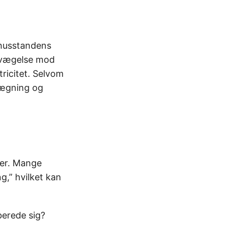
 husstandens
bevægelse mod
tricitet. Selvom
nlægning og
ger. Mange
g,” hvilket kan
berede sig?