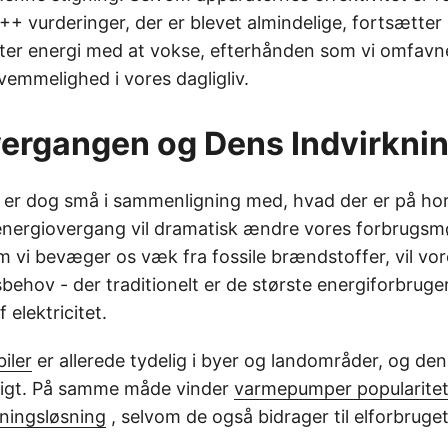
+ vurderinger, der er blevet almindelige, fortsætte
fter energi med at vokse, efterhånden som vi omfav
emmelighed i vores dagligliv.
ergangen og Dens Indvirkni
r er dog små i sammenligning med, hvad der er på ho
nergiovergang vil dramatisk ændre vores forbrugsm
 vi bevæger os væk fra fossile brændstoffer, vil vor
hov - der traditionelt er de største energiforbruger
elektricitet.
iler
er allerede tydelig i byer og landområder, og de
tigt. På samme måde vinder
varmepumper popularite
ningsløsning
, selvom de også bidrager til elforbruget