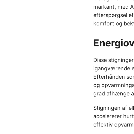
markant, med A+
efterspørgsel e
komfort og bekv
Energiov
Disse stigninge
igangværende e
Efterhånden som
og opvarmningsbe
grad afhænge af 
Stigningen af elb
accelererer hur
effektiv opvarm