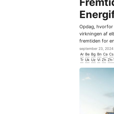
Fremti
Energi
Opdag, hvorfor 
virkningen af e
fremtiden for e
september 23, 2024
Ar
Be
Bg
Bn
Ca
Cs
Tr
Uk
Uz
Vi
Zh
Zh-