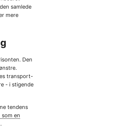
r den samlede
ner mere
ng
risonten. Den
ønstre.
es transport-
e - i stigende
nne tendens
t som en
.