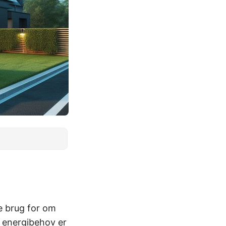
ve brug for om
ge energibehov er