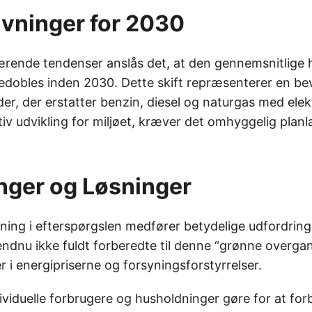
vninger for 2030
rende tendenser anslås det, at den gennemsnitlige
redobles inden 2030. Dette skift repræsenterer en 
der, der erstatter benzin, diesel og naturgas med elek
tiv udvikling for miljøet, kræver det omhyggelig pla
nger og Løsninger
gning i efterspørgslen medfører betydelige udfordrin
endnu ikke fuldt forberedte til denne “grønne overgan
er i energipriserne og forsyningsforstyrrelser.
ividuelle forbrugere og husholdninger gøre for at for