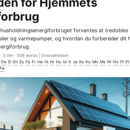
den for Hjemmets
forbrug
husholdningsenergiforbruget forventes at tredobles
lbiler og varmepumper, og hvordan du forbereder dit h
nergiforbrug.
· 3 min · 508 words | Oversættelser:
De
El
En
Es
Fa
Fr
He
Hi
Hr
Hu
Id
It
Ja
Ko
Ku
Mn
Ms
Nl
No
Pl
Pt
Tw