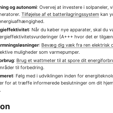
ning og autonomi
: Overvej at investere i solpaneler, v
eratorer.
Tilføjelse af et batterilagringssystem
kan yd
 energiuafhængighed.
gieffektivitet
: Når du køber nye apparater, skal du
ergieffektivitetsvurderinger (A+++ hvor det er tilgæn
rmningsløsninger
:
Bevæg dig væk fra ren elektrisk
ektive muligheder som varmepumper.
forbrug
:
Brug et wattmeter til at spore dit energiforb
mråder til forbedring.
rmeret
: Følg med i udviklingen inden for energiteknol
ker for at træffe informerede beslutninger om dit hje
.
ion