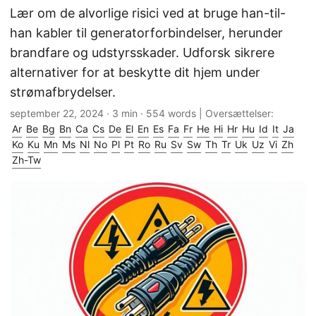
Lær om de alvorlige risici ved at bruge han-til-
han kabler til generatorforbindelser, herunder
brandfare og udstyrsskader. Udforsk sikrere
alternativer for at beskytte dit hjem under
strømafbrydelser.
september 22, 2024
· 3 min · 554 words | Oversættelser:
Ar
Be
Bg
Bn
Ca
Cs
De
El
En
Es
Fa
Fr
He
Hi
Hr
Hu
Id
It
Ja
Ko
Ku
Mn
Ms
Nl
No
Pl
Pt
Ro
Ru
Sv
Sw
Th
Tr
Uk
Uz
Vi
Zh
Zh-Tw