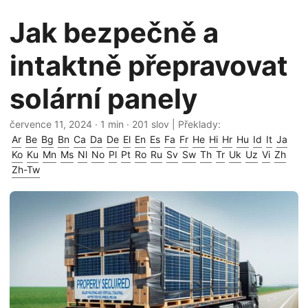
Jak bezpečně a
intaktně přepravovat
solární panely
července 11, 2024
· 1 min · 201 slov | Překlady:
Ar
Be
Bg
Bn
Ca
Da
De
El
En
Es
Fa
Fr
He
Hi
Hr
Hu
Id
It
Ja
Ko
Ku
Mn
Ms
Nl
No
Pl
Pt
Ro
Ru
Sv
Sw
Th
Tr
Uk
Uz
Vi
Zh
Zh-Tw