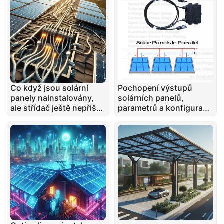
Co když jsou solární
Pochopení výstupů
panely nainstalovány,
solárních panelů,
ale střídač ještě nepřišel
parametrů a konfigurací
– Je to problém?
připojení: Paralelní vs.
Sériové