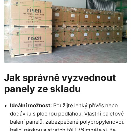
Jak správně vyzvednout
panely ze skladu
Ideální možnost:
Použijte lehký přívěs nebo
dodávku s plochou podlahou. Vlastní paletové
balení panelů, zabezpečené polypropylenovou
balicí páskou a stretch fólií. Všimněte si, že